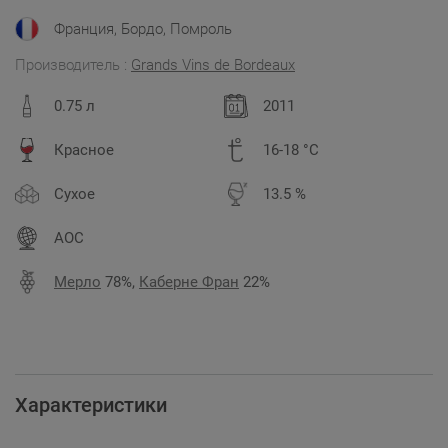
Франция, Бордо, Помроль
Производитель :
Grands Vins de Bordeauх
0.75 л
2011
Красное
16-18 °C
Сухое
13.5 %
AOC
Мерло
78%,
Каберне Фран
22%
Характеристики