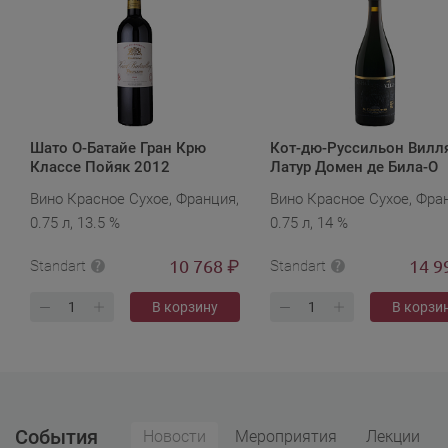
Шато О-Батайе Гран Крю
Кот-дю-Руссильон Вилл
Классе Пойяк 2012
Латур Домен де Била-О
В.И.Т. 2013
Вино Красное Сухое, Франция,
Вино Красное Сухое, Фра
0.75 л, 13.5 %
0.75 л, 14 %
10 768
14 9
₽
Standart
Standart
В корзину
В корзи
События
Новости
Мероприятия
Лекции