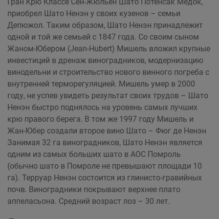
Гран Крю Классе Сен-Жюльен Шато Потенсак Медок,
приобрел Шато Ненэн у своих кузенов – семьи
Депюжол. Таким образом, Шато Ненэн принадлежит
одной и той же семьей с 1847 года. Со своим сыном
Жаном-Юбером (Jean-Hubert) Мишель вложил крупные
инвестиций в дренаж виноградников, модернизацию
винодельни и строительство нового винного погреба с
внутренней терморегуляцией. Мишель умер в 2000
году, не успев увидеть результат своих трудов – Шато
Ненэн быстро поднялось на уровень самых лучших
крю правого берега. В том же 1997 году Мишель и
Жан-Юбер создали второе вино Шато – Фюг де Ненэн
Занимая 32 га виноградников, Шато Ненэн является
одним из самых больших шато в АОС Помроль
(обычно шато в Помроле не превышают площади 10
га). Терруар Ненэн состоится из глинисто-гравийных
почв. Виноградники покрывают верхнее плато
аппеласьона. Средний возраст лоз – 30 лет.