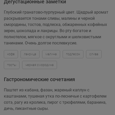
Дегустационные заметки
Глубокий гранатово-пурпурный цвет. Щедрый аромат
раскрывается тонами сливы, малины и черной
смородины, тостов, подлеска, обжаренных кофейных
зерен, шоколада и лакрицы. Во рту богатое и
полнотелое, мягкое с округлыми и шелковистыми
танинами. Очень долгое послевкусие.
кофе
лакрица
малина
подлесок
слива
тосты
черная смородина
Гастрономические сочетания
Паштет из кабана, фазан, жареный каплун с
каштанами, тушеная утка по-лесничьи с картофелем
сотэ, рагу из кролика, пирог с трюфелями, баранина,
дичь, пикантные сыры.