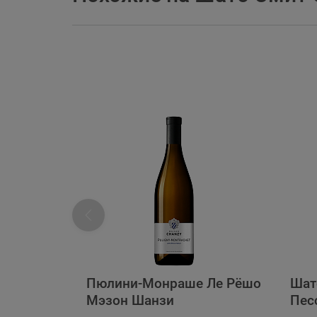
Пюлини-Монраше Ле Рёшо
Шат
Мэзон Шанзи
Пес