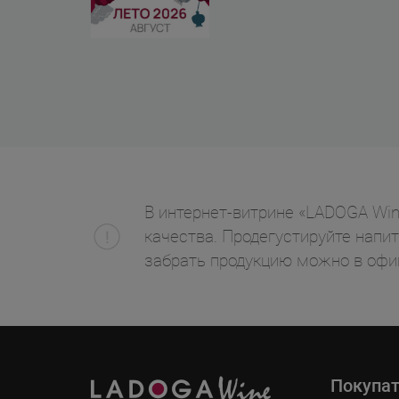
В интернет-витрине «LADOGA Wine
качества. Продегустируйте напит
забрать продукцию можно в офи
Покупа