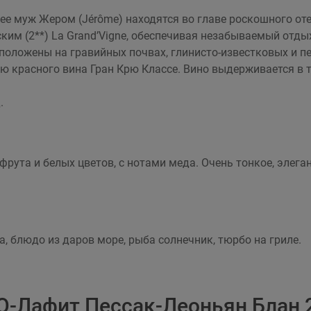
и ее муж Жером (Jérôme) находятся во главе роскошного от
им (2**) La Grand’Vigne, обеспечивая незабываемый отды
положены на гравийных почвах, глинисто-известковых и п
 красного вина Гран Крю Классе. Вино выдерживается в т
.
фрута и белых цветов, с нотами меда. Очень тонкое, элег
а, блюдо из даров море, рыба солнечник, тюрбо на гриле.
О-Лафит Пессак-Леоньян Блан 