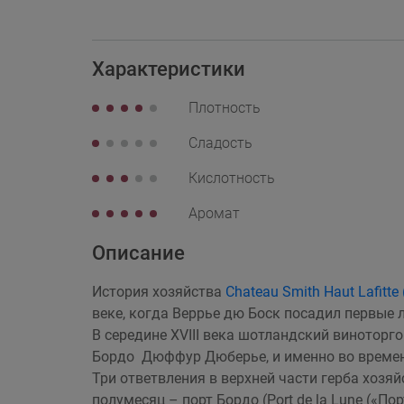
Характеристики
Плотность
Сладость
Кислотность
Аромат
Описание
История хозяйства
Chateau Smith Haut Lafitt
веке, когда Веррье дю Боск посадил первые 
В середине XVIII века шотландский винотор
Бордо Дюффур Дюберье, и именно во времена
Три ответвления в верхней части герба хоз
полумесяц – порт Бордо (Port de la Lune («П