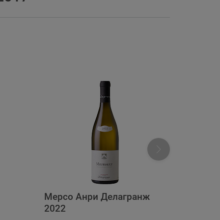
Мерсо Анри Делагранж
Шабли 
2022
Ролан 