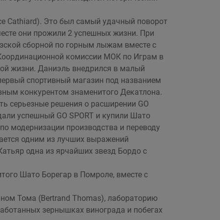
ce Cathiard). Это был самый удачный поворот
месте они прожили 2 успешных жизни. При
узской сборной по горным лыжам вместе с
 Координационной комиссии МОК по Играм в
-ой жизни. Даниэль внедрился в малый
 первый спортивный магазин под названием
авным конкурентом знаменитого Декатлона.
ать серьезные решения о расширении GO
дали успешный GO SPORT и купили Шато
по модернизации производства и переводу
тается одним из лучших выражений
Катьяр одна из ярчайших звезд Бордо с
того Шато Борегар в Помроле, вместе с
аном Тома (Bertrand Thomas), лабораторию
бработанных зернышках винограда и побегах