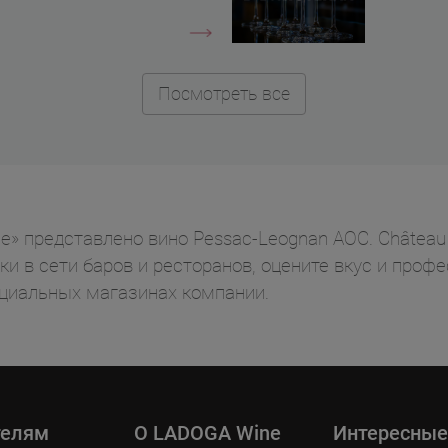
Посмотреть все
» представлено вино Pessac-Leognan AOC. Château S
ки в сети баров и ресторанов, оцените вкус и проф
циальных магазинах компании.
телям
O LADOGA Wine
Интересные