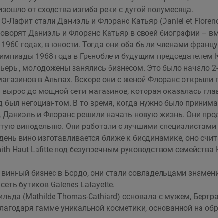
изошло от сходства изгиба реки с дугой полумесяца.
-Лафит стали Даниэль и Флоранс Катьяр (Daniel et Floren
 говорят Даниэль и Флоранс Катьяр в своей биографии – в
 1960 годах, в юности. Тогда они оба были членами франц
импиады 1968 года в Гренобле и будущим председателем
рьеры, молодожены занялись бизнесом. Это было начало 2
магазинов в Альпах. Вскоре они с женой Флоранс открыли
к вырос до мощной сети магазинов, которая оказалась гл
д был негоциантом. В то время, когда нужно было приним
 Даниэль и Флоранс решили начать новую жизнь. Они про
тую винодельню. Они работали с лучшими специалистами 
 день вино изготавливается ближе к биодинамике, оно счи
th Haut Lafitte под безупречным руководством семейства 
винный бизнес в Бордо, они стали совладельцами знамени
еть бутиков Galeries Lafayette.
льда (Mathilde Thomas-Cathiard) основала с мужем, Бертр
 благодаря гамме уникальной косметики, основанной на о