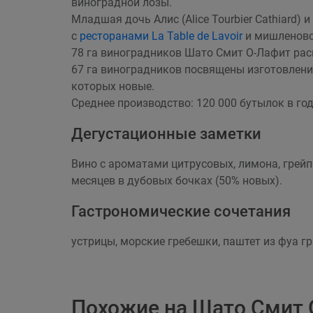
виноградной лозы.
Младшая дочь Алис (Alice Tourbier Cathiard) 
с
ресторанами La Table de Lavoir
и мишленовск
78 га виноградников Шато Смит О-Лафит рас
67 га виноградников посвящены изготовлению
которых новые.
Среднее производство: 120 000 бутылок в год
Дегустационные заметки
Вино с ароматами цитрусовых, лимона, грейп
месяцев в дубовых бочках (50% новых).
Гастрономические сочетания
устрицы, морские гребешки, паштет из фуа гр
Похожие на Шато Смит 