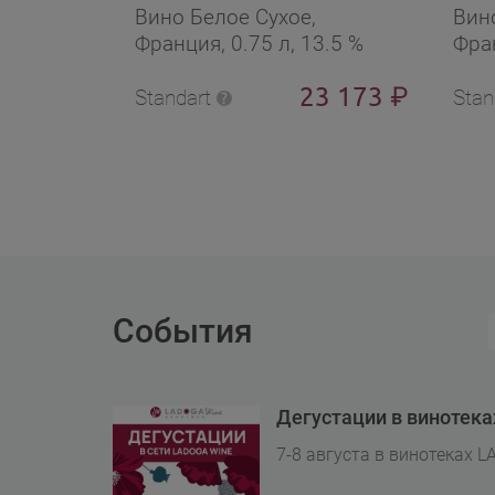
Вино Белое Сухое,
Вин
Франция, 0.75 л, 13.5 %
Фран
23 173
₽
Standart
Stan
События
Дегустации в винотек
7-8 августа в винотеках L