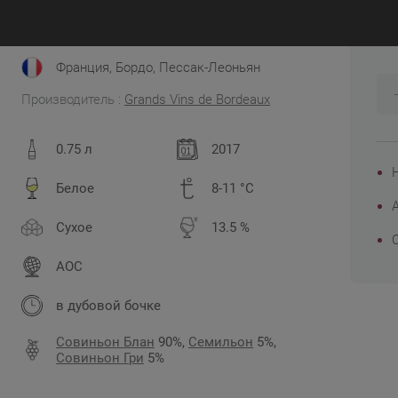
2
JS 97
WS 96
Decanter 96
Vinous 96
WA 97
Франция, Бордо, Пессак-Леоньян
Производитель :
Grands Vins de Bordeauх
0.75 л
2017
Белое
8-11 °C
Сухое
13.5 %
AOC
в дубовой бочке
Совиньон Блан
90%,
Семильон
5%,
Совиньон Гри
5%