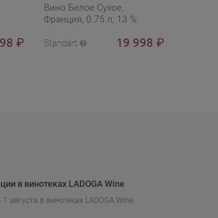
Вино Белое Сухое,
Вино Бе
Франция, 0.75 л, 13 %
Франция
498
19 998
₽
₽
Standart
Standart
ции в винотеках LADOGA Wine
- 1 августа в винотеках LADOGA Wine.