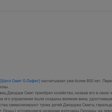
e (Шато Смит О-Лафит)
насчитывает уже более 800 лет. Перв
лозы.
говец Джордж Смит приобрел хозяйство, назвав его в свою
 его управления были созданы великие вина, удостоивши
яйства символизируют троих детей Джорджа Смита, геральд
орт Луны») устоявшееся название излучины Гаронны, на ле