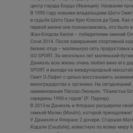
центр города Бордо (Франция). Название про
В 1990 году новыми владельцами Шато Смит О
в судьбе Шато Гран Крю Классе де Грав. Как
первой жизни они познакомились, это было в
Жан-Клодом Килли – победителем зимней Ол
Сочи 2014. После завершения спортивной ка
бизнес отца – маленькую сеть продуктовых 
GO SPORT. За несколько лет маленький бути
Даниэль всю жизнь очень любил вино его де
SPORT и выходе на международный масштаб,
Смит О-Лафит с целью восстановить знамени
виноградарства к органике. На сегодняшний
наименования Пессак-Леоньян. "Поместье Smi
середины 1990-х годов" (Р. Паркер).
В 2013-м Даниэль и Флоранс расширяли свой 
семьей Мулен (Moulin), которой принадлежит с
У Даниэля и Флоранс 2 дочери. Старшая Мати
Кодали (Caudalie), известную по всему миру