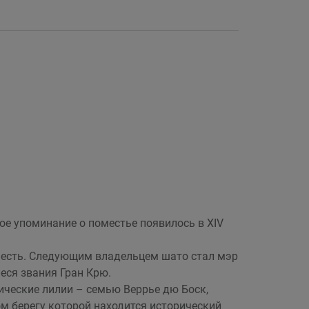
ое упоминание о поместье появилось в XIV
 честь. Следующим владельцем шато стал мэр
еся звания Гран Крю.
ические лилии – семью Веррье дю Боск,
вом берегу которой находится исторический