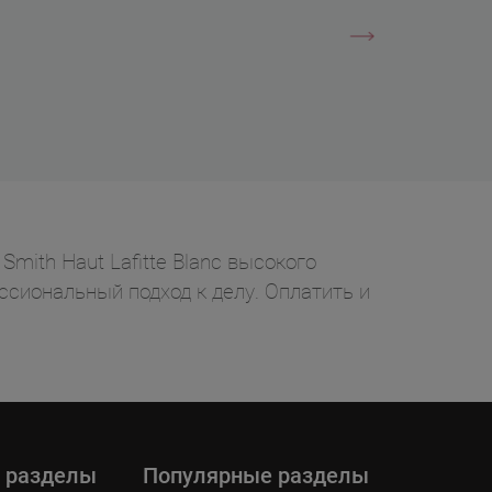
mith Haut Lafitte Blanc высокого
ессиональный подход к делу. Оплатить и
 разделы
Популярные разделы