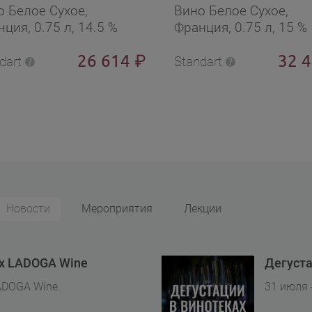
о Белое Сухое,
Вино Белое Сухое,
ция, 0.75 л, 14.5 %
Франция, 0.75 л, 15 %
26 614
32 
₽
dart
Standart
Новости
Мероприятия
Лекции
ах LADOGA Wine
Дегуста
ADOGA Wine.
31 июля 