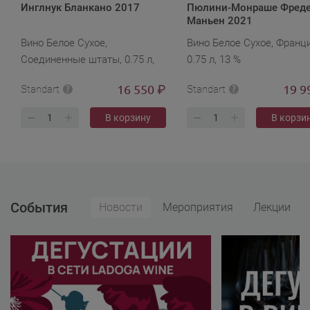
Инглнук Бланкано 2017
Пюлини-Монраше Фред
Маньен 2021
Вино Белое Сухое,
Вино Белое Сухое, Франци
Соединенные штаты, 0.75 л,
0.75 л, 13 %
14 %
16 550
19 9
₽
Standart
Standart
В корзину
В корзи
События
Новости
Мероприятия
Лекции