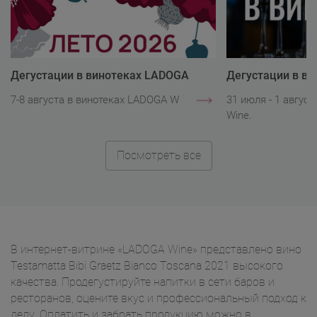
Дегустации в винотеках LADOGA
Дегустации в в
Wine
Wine
7-8 августа в винотеках LADOGA Wine.
31 июля - 1 авгус
Wine.
Посмотреть все
В интернет-витрине «LADOGA Wine» представлено вино
Testamatta Bibi Graetz Bianco Toscana 2021 высокого
качества. Продегустируйте напитки в сети баров и
ресторанов, оцените вкус и профессиональный подход к
делу. Оплатить и забрать продукцию можно в