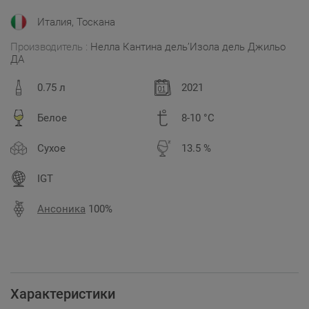
Италия, Тоскана
Производитель :
Нелла Кантина дель’Изола дель Джильо
ДА
0.75 л
2021
Белое
8-10 °C
Сухое
13.5 %
IGT
Ансоника
100%
Характеристики