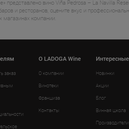
 представлено вино Viña Pedrosa – La Navilla Reser
баров и ресторанов, оцените вкус и профессиональн
 магазинах компании.
телям
O LADOGA Wine
Интересные
ть заказ
О компании
Новинки
ивным
Винотеки
Акции
Франшиза
Блог
Контакты
Винная школа
циальности
Производители
ельское