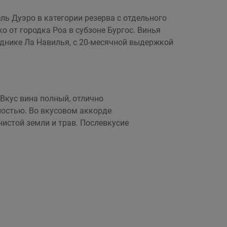
ь Дуэро в категории резерва с отдельного
 от городка Роа в субзоне Бургос. Винья
аднике Ла Навилья, с 20-месячной выдержкой
Вкус вина полный, отлично
ностью. Во вкусовом аккорде
нистой земли и трав. Послевкусие