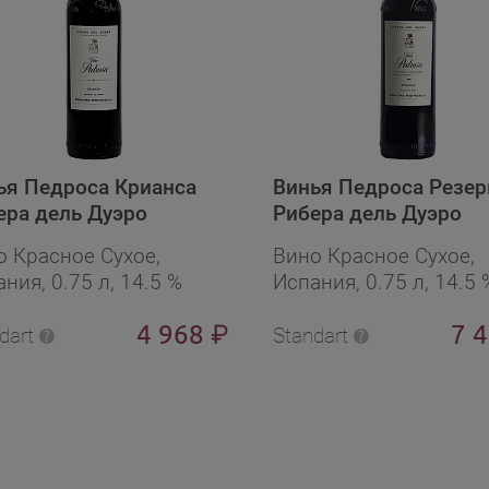
ья Педроса Крианса
Винья Педроса Резер
ера дель Дуэро
Рибера дель Дуэро
о Красное Сухое,
Вино Красное Сухое,
ния, 0.75 л, 14.5 %
Испания, 0.75 л, 14.5 
4 968
7 
₽
dart
Standart