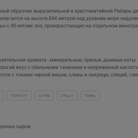
ьный образчик выразительной и хрестоматийной Риберы дел
лагается на высоте 844 метров над уровнем моря недалеко
ьо с 40-летних лоз, произрастающих на отдельном виногр
азительном аромате - минеральные, пряные, дымные ноты. 
трогий вкус с обильными танинами и напряженной кислот
ся с тонами черной вишни, сливы и лакрицы, специй, гли
пряности
слива
специи
травы
зрелых сыров.