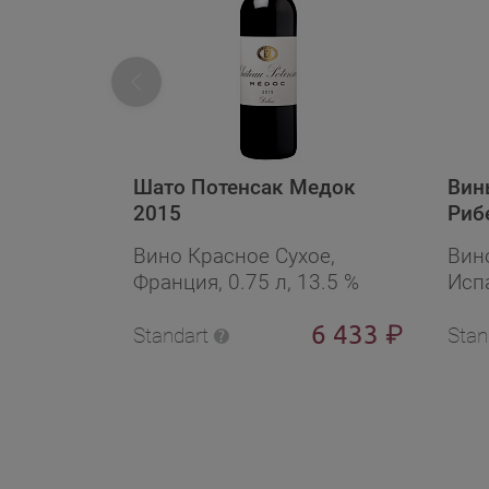
Шато Потенсак Медок
Вин
2015
Риб
Вино Красное Сухое,
Вин
Франция, 0.75 л, 13.5 %
Испа
6 433
₽
Standart
Stan