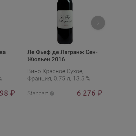
ва
Ле Фьеф де Лагранж Сен-
ИНКЕРМ
Жюльен 2016
выдерж
Вино Красное Сухое,
Вино Кр
%
Франция, 0.75 л, 13.5 %
Россия,
498
6 276
₽
₽
Standart
Standart