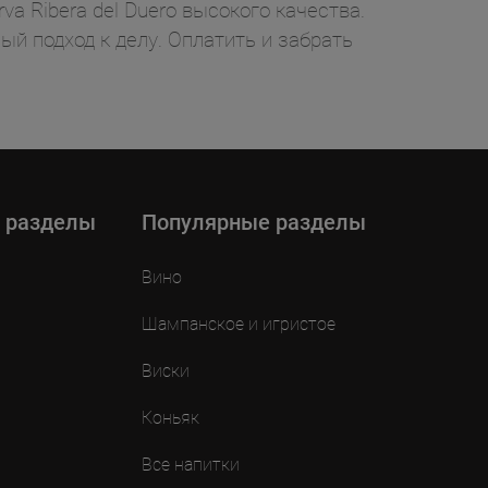
va Ribera del Duero высокого качества.
ый подход к делу. Оплатить и забрать
 разделы
Популярные разделы
Вино
Шампанское и игристое
Виски
Коньяк
Все напитки