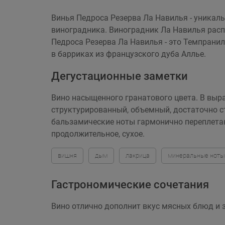
Винья Педроса Резерва Ла Навилья - уникал
виноградника. Виноградник Ла Навилья распо
Педроса Резерва Ла Навилья - это Темпранил
в барриках из французского дуба Аллье.
Дегустационные заметки
Вино насыщенного гранатового цвета. В выр
структурированный, объемный, достаточно с
бальзамические ноты гармонично переплетают
продолжительное, сухое.
вишня
дым
лакрица
минеральные ноты
Гастрономические сочетания
Вино отлично дополнит вкус мясных блюд и 