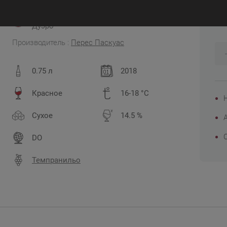
6
Испания, Кастилия и Леон, Рибера дель
Дуэро
Производитель :
Перес Паскуас
0.75 л
2018
Красное
16-18 °C
Сухое
14.5 %
DO
Темпранильо