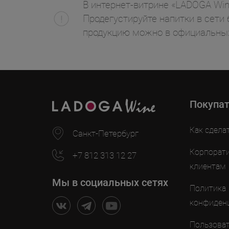
В интернет-витрине «LADOGA Wine»
Продегустируйте напитки в сети 
продукцию можно в официальных
Покупа
Как сдела
Санкт-Петербург
Корпорат
+7 812 313 12 27
клиентам
Мы в социальных сетях
Политика
конфиден
Пользоват