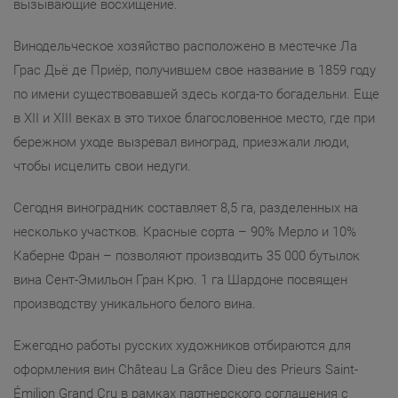
вызывающие восхищение.
Винодельческое хозяйство расположено в местечке Ла
Грас Дьё де Приёр, получившем свое название в 1859 году
по имени существовавшей здесь когда-то богадельни. Еще
в XII и XIII веках в это тихое благословенное место, где при
бережном уходе вызревал виноград, приезжали люди,
чтобы исцелить свои недуги.
Сегодня виноградник составляет 8,5 га, разделенных на
несколько участков. Красные сорта – 90% Мерло и 10%
Каберне Фран – позволяют производить 35 000 бутылок
вина Сент-Эмильон Гран Крю. 1 га Шардоне посвящен
производству уникального белого вина.
Ежегодно работы русских художников отбираются для
оформления вин Château La Grâce Dieu des Prieurs Saint-
Émilion Grand Cru в рамках партнерского соглашения с