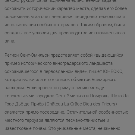
реконструкция была подчинена единственной задаче:
сохранить исторический характер места, сделав его более
современным за счет внедрения передовых технологий и
использования особых материалов. Таким образом, были
созданы все условия для производства исключительного
вина.
Регион Сент-Эмильон представляет собой «выдающийся
пример исторического виноградарского ландшафта,
сохранившегося в первозданном виде», пишет ЮНЕСКО,
которая включила его в список объектов Всемирного
наследия. Если провести прямую линию между
колокольнями городков Сент-Эмильон и Помроль, Шато Ла
Грас Дьё де Приёр (Château La Grâce Dieu des Prieurs)
окажется прямо посередине. Отличительной особенностью
местного терруара являются песчано-глинистые и
известковые почвы. Это уникальные места, неизменно