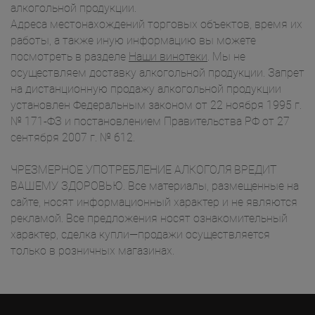
алкогольной продукции.
Адреса местонахождений торговых объектов, время их
работы, а также иную информацию вы можете
посмотреть в разделе
Наши винотеки
. Мы не
осуществляем доставку алкогольной продукции. Запрет
на дистанционную продажу алкогольной продукции
установлен Федеральным законом от 22 ноября 1995 г.
№ 171-ФЗ и постановлением Правительства РФ от 27
сентября 2007 г. № 612.
ЧРЕЗМЕРНОЕ УПОТРЕБЛЕНИЕ АЛКОГОЛЯ ВРЕДИТ
ВАШЕМУ ЗДОРОВЬЮ. Все материалы, размещенные на
сайте, носят информационный характер и не являются
рекламой. Все предложения носят ознакомительный
характер, сделка купли—продажи осуществляется
только в розничных магазинах.