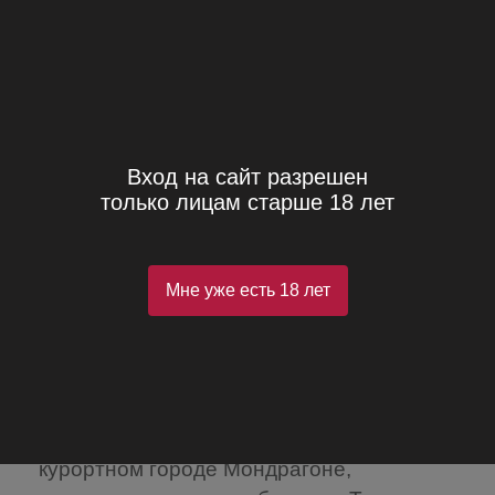
0
Производители
Petrone Antica Distilleria
Petrone Antica Distilleria
Вход на сайт разрешен
только лицам старше 18 лет
Семейное предприятие ANTICA
DISTILLERIA PETRONE было основано
Мне уже есть 18 лет
Антимо Петроне и Марией Мастантуоно в
конце XIX столетия.
Компания, которая занимается
приготовлением ликеров, находится в
курортном городе Мондрагоне,