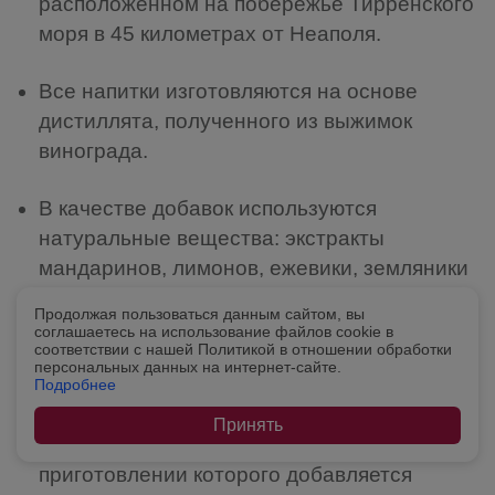
расположенном на побережье Тирренского
моря в 45 километрах от Неаполя.
Все напитки изготовляются на основе
дистиллята, полученного из выжимок
винограда.
В качестве добавок используются
натуральные вещества: экстракты
мандаринов, лимонов, ежевики, земляники
и других фруктов и ягод; настои трав
Продолжая пользоваться данным сайтом, вы
(аниса, мирта, можжевельника), а также
соглашаетесь на использование файлов cookie в
соответствии с нашей Политикой в отношении обработки
молочные продукты.
персональных данных на интернет-сайте.
Подробнее
Фирменным напитком ANTICA DISTILLERIA
Принять
PETRONE является ликер Guappa, при
приготовлении которого добавляется