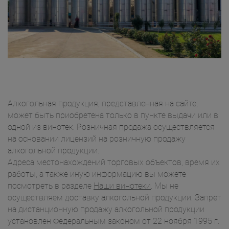
Алкогольная продукция, представленная на сайте,
может быть приобретена только в пункте выдачи или в
одной из винотек. Розничная продажа осуществляется
на основании лицензий на розничную продажу
алкогольной продукции.
Адреса местонахождений торговых объектов, время их
работы, а также иную информацию вы можете
посмотреть в разделе
Наши винотеки
. Мы не
осуществляем доставку алкогольной продукции. Запрет
на дистанционную продажу алкогольной продукции
установлен Федеральным законом от 22 ноября 1995 г.