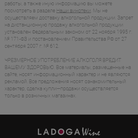
работы, а также иную информацию вы можете
посмотреть в разделе
Наши винотеки
. Мы не
осуществляем доставку алкогольной продукции. Запрет
на дистанционную продажу алкогольной продукции
установлен Федеральным законом от 22 ноября 1995 г.
№ 171-ФЗ и постановлением Правительства РФ от 27
сентября 2007 г. № 612.
ЧРЕЗМЕРНОЕ УПОТРЕБЛЕНИЕ АЛКОГОЛЯ ВРЕДИТ
ВАШЕМУ ЗДОРОВЬЮ. Все материалы, размещенные на
сайте, носят информационный характер и не являются
рекламой. Все предложения носят ознакомительный
характер, сделка купли—продажи осуществляется
только в розничных магазинах.