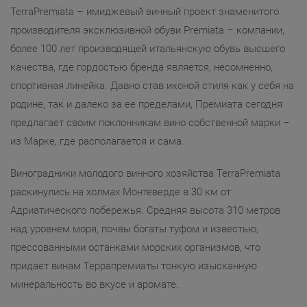
TerraPremiata – имиджевый винный проект знаменитого
производителя эксклюзивной обуви Premiata – компании,
более 100 лет производящей итальянскую обувь высшего
качества, где гордостью бренда является, несомненно,
спортивная линейка. Давно став иконой стиля как у себя на
родине, так и далеко за ее пределами, Премиата сегодня
предлагает своим поклонникам вино собственной марки –
из Марке, где располагается и сама.
Виноградники молодого винного хозяйства TerraPremiata
раскинулись на холмах Монтеверде в 30 км от
Адриатического побережья. Средняя высота 310 метров
над уровнем моря, почвы богаты туфом и известью,
прессованными останками морских организмов, что
придает винам Террапремиаты тонкую изысканную
минеральность во вкусе и аромате.