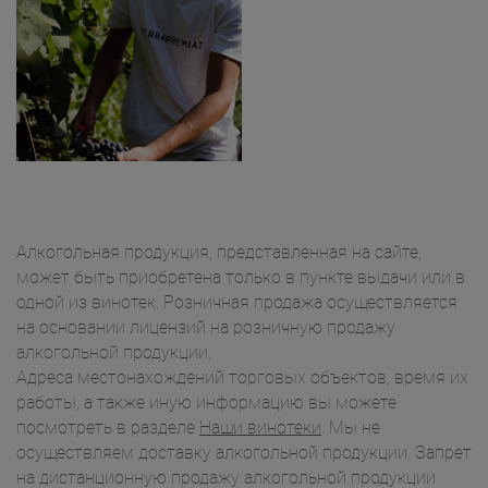
Алкогольная продукция, представленная на сайте,
может быть приобретена только в пункте выдачи или в
одной из винотек. Розничная продажа осуществляется
на основании лицензий на розничную продажу
алкогольной продукции.
Адреса местонахождений торговых объектов, время их
работы, а также иную информацию вы можете
посмотреть в разделе
Наши винотеки
. Мы не
осуществляем доставку алкогольной продукции. Запрет
на дистанционную продажу алкогольной продукции