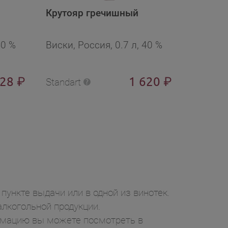
Крутояр гречишный
Крутоя
40 %
Виски, Россия, 0.7 л, 40 %
Виски, 
628
1 620
₽
₽
Standart
Standart
пункте выдачи или в одной из винотек.
лкогольной продукции.
ормацию вы можете посмотреть в