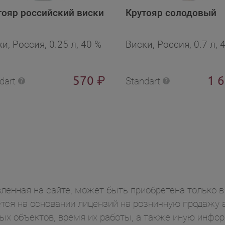
тояр российский виски
Крутояр солодовый
и, Россия, 0.25 л, 40 %
Виски, Россия, 0.7 л, 
570
1 
₽
dart
Standart
ленная на сайте, может быть приобретена только в 
ся на основании лицензий на розничную продажу а
ых объектов, время их работы, а также иную инф