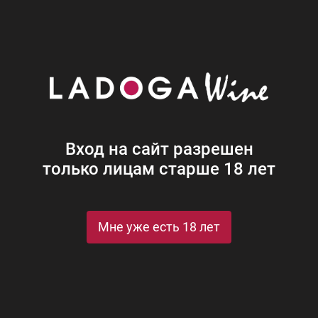
Наши винотеки
Акции
Новости
Блог
Винная
Ром
Виски
Ликеры
Коньяк
Джин
Крепк
Вход на сайт разрешен
только лицам старше 18 лет
Мне уже есть 18 лет