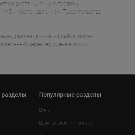
рет на дистанционную продажу
71-ФЗ и постановлением Правительства
ы, размещенные на сайте, носят
ительный характер, сделка купли—
 разделы
Популярные разделы
Вино
Шампанское и игристое