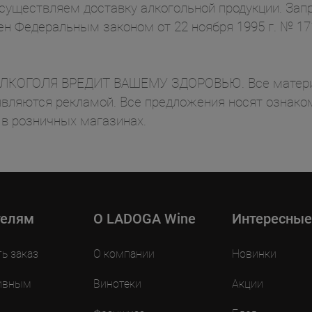
осуществляем доставку алкогольной продукции. Зап
ен Федеральным законом от 22 ноября 1995 г. № 1
ОГОЛЯ ВРЕДИТ ВАШЕМУ ЗДОРОВЬЮ. Все материал
вляются рекламой. Все предложения носят ознаком
 в розничных магазинах.
телям
O LADOGA Wine
Интересные
ть заказ
О компании
Новинки
ивным
Винотеки
Акции