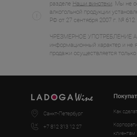
разделе
Наши винотеки
. Мы не 
алкогольной продукции установл
РФ от 27 сентября 2007 г. № 612.
ЧРЕЗМЕРНОЕ УПОТРЕБЛЕНИЕ АЛК
информационный характер и не я
продажи осуществляется только
Покупа
Как сдела
Санкт-Петербург
Корпорат
+7 812 313 12 27
клиентам