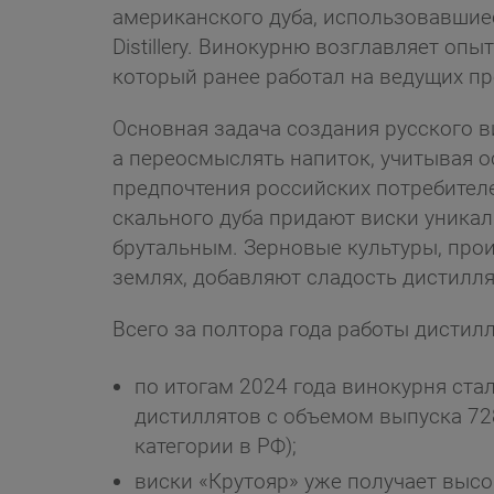
американского дуба, использовавшиес
Distillery. Винокурню возглавляет оп
который ранее работал на ведущих пр
Основная задача создания русского в
а переосмыслять напиток, учитывая 
предпочтения российских потребителе
скального дуба придают виски уникал
брутальным. Зерновые культуры, про
землях, добавляют сладость дистилля
Всего за полтора года работы дистил
по итогам 2024 года винокурня ста
дистиллятов с объемом выпуска 728
категории в РФ);
виски «Крутояр» уже получает выс