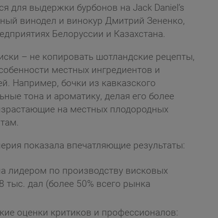
я для выдержки бурбонов на Jack Daniel’s
ытный винодел и винокур Дмитрий Зененко,
едприятиях Белоруссии и Казахстана.
иски – не копировать шотландские рецепты,
особенности местных ингредиентов и
й. Например, бочки из кавказского
ьные тона и ароматику, делая его более
израстающие на местных плодородных
там.
лерия показала впечатляющие результаты:
ла лидером по производству висковых
 тыс. дал (более 50% всего рынка
окие оценки критиков и профессионалов: