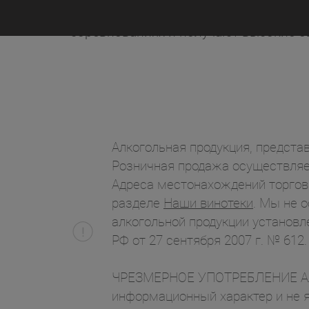
золотыми и серебряными медалями 
соревнованиях и получают высокие о
Алкогольная продукция, представ
Розничная продажа осуществляет
Адреса местонахождений торгов
разделе
Наши винотеки
. Мы не 
алкогольной продукции установл
РФ от 27 сентября 2007 г. № 612.
ЧРЕЗМЕРНОЕ УПОТРЕБЛЕНИЕ АЛК
информационный характер и не я