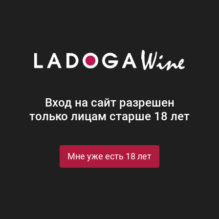
Наши винотеки
Акции
Новости
Блог
Винная
Ром
Виски
Ликеры
Коньяк
Джин
Крепк
Вход на сайт разрешен
только лицам старше 18 лет
Мне уже есть 18 лет
ельческий завод в Испании. В современном
ыл открыт в 1975 году, многие винодельни
-Манча. Производственные мощности, одни
е. Вина из года в год награждаются