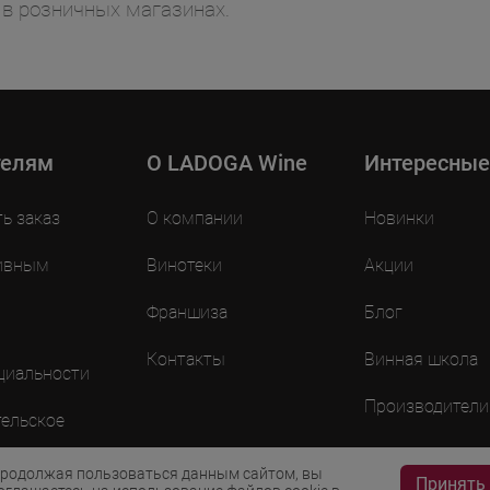
 в розничных магазинах.
телям
O LADOGA Wine
Интересные
ть заказ
О компании
Новинки
ивным
Винотеки
Акции
Франшиза
Блог
Контакты
Винная школа
циальности
Производители
ельское
ие
родолжая пользоваться данным сайтом, вы
Принять