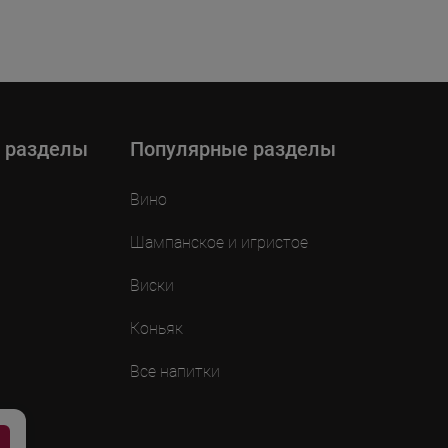
 разделы
Популярные разделы
Вино
Шампанское и игристое
Виски
Коньяк
Все напитки