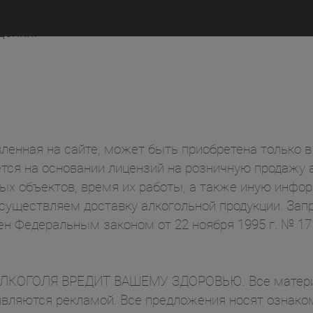
на престижных международных
ценки.
ленная на сайте, может быть приобретена только в 
ся на основании лицензий на розничную продажу а
ых объектов, время их работы, а также иную инф
осуществляем доставку алкогольной продукции. Зап
ен Федеральным законом от 22 ноября 1995 г. № 1
ОГОЛЯ ВРЕДИТ ВАШЕМУ ЗДОРОВЬЮ. Все материал
вляются рекламой. Все предложения носят ознаком