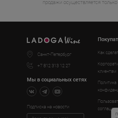
продажи осуществляется только
Покупа
Как сдела
Санкт-Петербург
Корпорат
+7 812 313 12 27
клиентам
Мы в социальных сетях
Политика
конфиден
Пользоват
Подписка на новости
соглашен
П