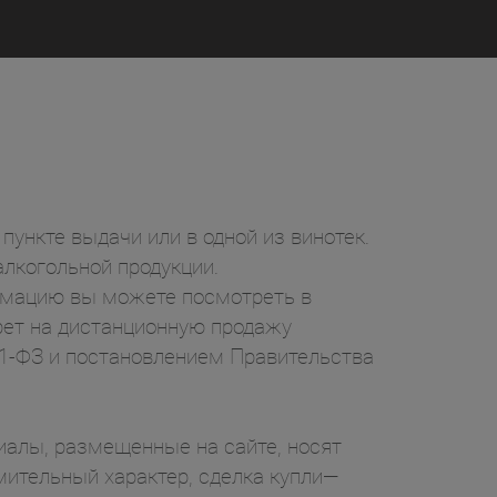
пункте выдачи или в одной из винотек.
лкогольной продукции.
ормацию вы можете посмотреть в
рет на дистанционную продажу
71-ФЗ и постановлением Правительства
ы, размещенные на сайте, носят
ительный характер, сделка купли—