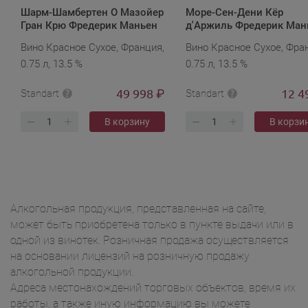
Шарм-Шамбертен О Мазойер
Море-Сен-Дени Кёр
Гран Крю Фредерик Маньен
д'Аржиль Фредерик Ман
2016
2018
Вино Красное Сухое, Франция,
Вино Красное Сухое, Фра
0.75 л, 13.5 %
0.75 л, 13.5 %
49 998
12 4
₽
Standart
Standart
В корзину
В корзи
Алкогольная продукция, представленная на сайте,
может быть приобретена только в пункте выдачи или в
одной из винотек. Розничная продажа осуществляется
на основании лицензий на розничную продажу
алкогольной продукции.
Адреса местонахождений торговых объектов, время их
работы, а также иную информацию вы можете