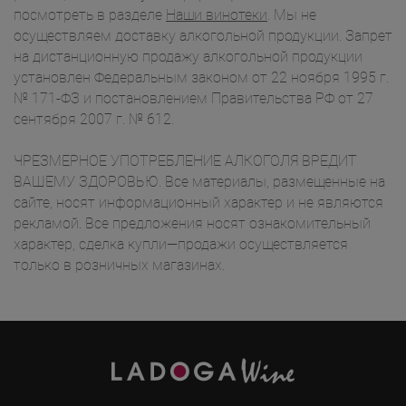
посмотреть в разделе
Наши винотеки
. Мы не
осуществляем доставку алкогольной продукции. Запрет
на дистанционную продажу алкогольной продукции
установлен Федеральным законом от 22 ноября 1995 г.
№ 171-ФЗ и постановлением Правительства РФ от 27
сентября 2007 г. № 612.
ЧРЕЗМЕРНОЕ УПОТРЕБЛЕНИЕ АЛКОГОЛЯ ВРЕДИТ
ВАШЕМУ ЗДОРОВЬЮ. Все материалы, размещенные на
сайте, носят информационный характер и не являются
рекламой. Все предложения носят ознакомительный
характер, сделка купли—продажи осуществляется
только в розничных магазинах.