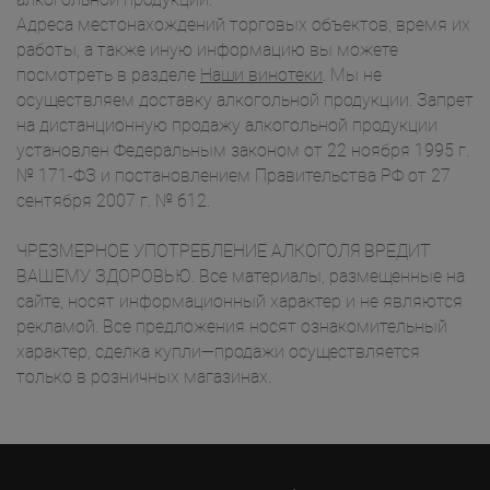
Адреса местонахождений торговых объектов, время их
работы, а также иную информацию вы можете
посмотреть в разделе
Наши винотеки
. Мы не
осуществляем доставку алкогольной продукции. Запрет
на дистанционную продажу алкогольной продукции
установлен Федеральным законом от 22 ноября 1995 г.
№ 171-ФЗ и постановлением Правительства РФ от 27
сентября 2007 г. № 612.
ЧРЕЗМЕРНОЕ УПОТРЕБЛЕНИЕ АЛКОГОЛЯ ВРЕДИТ
ВАШЕМУ ЗДОРОВЬЮ. Все материалы, размещенные на
сайте, носят информационный характер и не являются
рекламой. Все предложения носят ознакомительный
характер, сделка купли—продажи осуществляется
только в розничных магазинах.