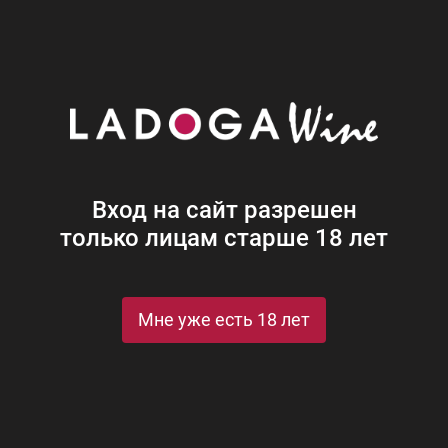
Наши винотеки
Акции
Новости
Блог
Винная
Ром
Виски
Ликеры
Коньяк
Джин
Крепк
Вход на сайт разрешен
только лицам старше 18 лет
ки с едой
Мне уже есть 18 лет