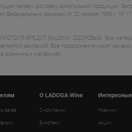
осуществляем доставку алкогольной продукции. Зап
ен Федеральным законом от 22 ноября 1995 г. № 1
ОГОЛЯ ВРЕДИТ ВАШЕМУ ЗДОРОВЬЮ. Все материал
вляются рекламой. Все предложения носят ознаком
 в розничных магазинах.
телям
O LADOGA Wine
Интересные
ть заказ
О компании
Новинки
ивным
Винотеки
Акции