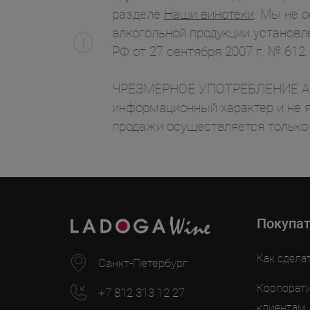
разделе
Наши винотеки
. Мы не 
алкогольной продукции установл
РФ от 27 сентября 2007 г. № 612.
ЧРЕЗМЕРНОЕ УПОТРЕБЛЕНИЕ АЛК
информационный характер и не я
продажи осуществляется только
Покупа
Как сдела
Санкт-Петербург
Корпорат
+7 812 313 12 27
клиентам