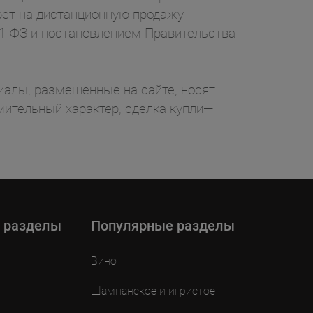
рет на дистанционную продажу
71-ФЗ и постановлением Правительства
ы, размещенные на сайте, носят
ительный характер, сделка купли—
 разделы
Популярные разделы
Вино
Шампанское и игристое