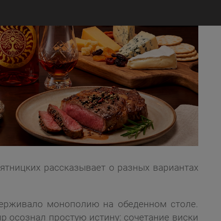
Пятницких рассказывает о разных вариантах
держивало монополию на обеденном столе.
р осознал простую истину: сочетание виски