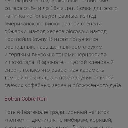
Купаж ромов, выдержанный по системе
солера от 5-ти до 18-ти лет. Бочки для этого
напитка используют разные: из-под
американского виски разной степени
обжарки, из-под хереса oloroso и из-под
портвейна tawny. В итоге получается
роскошный, насыщенный ром с сухим
и терпким вкусом с тонами чернослива
и шоколада. В аромате — густой кленовый
сироп, только что сваренная карамель,
темный шоколад, а в послевкусии оттенки
свежих кофейных зерен и обожженного дуба.
Botran Cobre Ron
Есть в Гватемале традиционный напиток
«понче» — дистиллят с имбирем, корицей,
кардамоном и гвоздикой. Вдохновившись