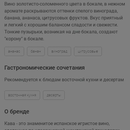
Вино золотисто-соломенного цвета в бокале, в нежном
аромате раскрываются оттенки спелого винограда,
банана, ананаса, цитрусовых фруктов. Вкус приятный
и легкий с хорошим балансом сладости и свежести.
Тонкие пузырьки, возникая на дне бокала, создают
"корону" в бокале.
ананас
банан
виноград
цитрусовые
Гастрономические сочетания
Рекомендуется к блюдам восточной кухни и десертам
восточная кухня
десерты
О бренде
Кава - это знаменитое испанское игристое вино,