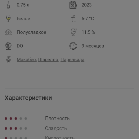
0.75 л
2023
Белое
5-7 °C
Полусладкое
11.5 %
DO
9 месяцев
Макабео
,
Шарелло
,
Парельяда
Характеристики
Плотность
Сладость
Кислотность