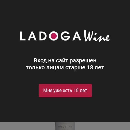
0
Каталог
Игристое
Испания
Белое
Полусладкое
Кава Нувиана Дульсе
Cava Nuviana
Вход на сайт разрешен
только лицам старше 18 лет
Мне уже есть 18 лет