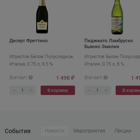
Десерт Фреттино
Пиджиато Ламбруско
Бьянко Эмилия
Игристое Белое Полусладкое,
Игристое Белое Полуслад
Италия, 0.75 л, 9.5 %
Италия, 0.75 л, 8 %
1 498
1 4
₽
Standart
Standart
В корзину
В корзи
События
Новости
Мероприятия
Лекции