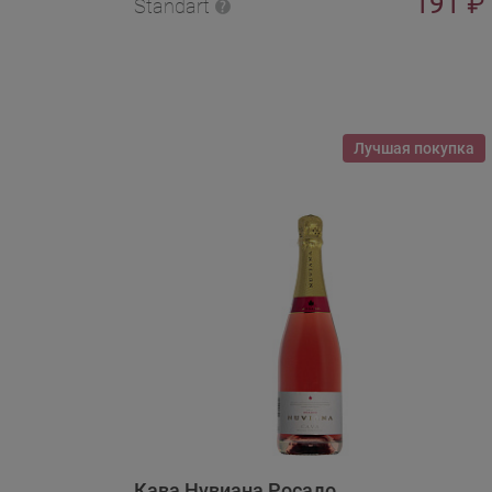
191
₽
Standart
Лучшая покупка
Кава Нувиана Росадо