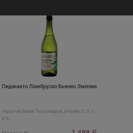
Пиджиато Ламбруско Бьянко Эмилия
Игристое Белое Полусладкое, Италия, 0.75 л,
8 %
1 498
₽