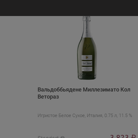
Вальдоббьядене Миллезимато Кол
Ветораз
Игристое Белое Сухое, Италия, 0.75 л, 11.5 %
3 823
₽