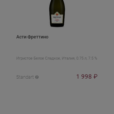
Асти Фреттино
Игристое Белое Сладкое, Италия, 0.75 л, 7.5 %
1 998
₽
Standart