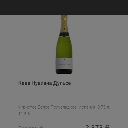
Кава Нувиана Дульсе
Игристое Белое Полусладкое, Испания, 0.75 л,
11.5 %
2 373
₽