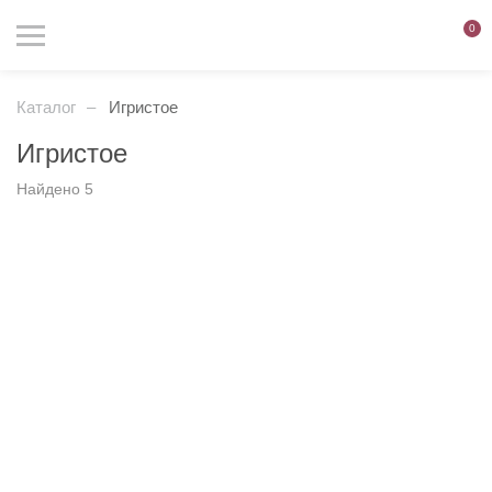
0
Каталог
Игристое
Игристое
Вход на сайт разрешен
Найдено 5
только лицам старше 18 лет
Фильтр
Сортировка
Мне уже есть 18 лет