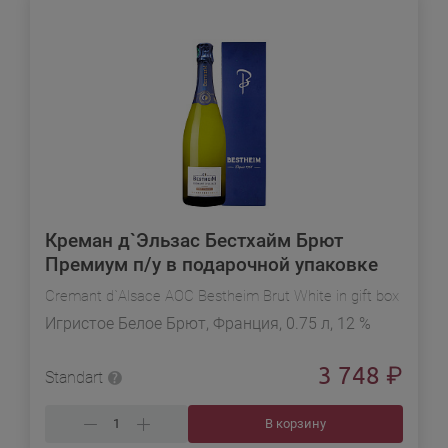
Креман д`Эльзас Бестхайм Брют
Премиум п/у в подарочной упаковке
Cremant d`Alsace AOC Bestheim Brut White in gift box
Игристое Белое Брют, Франция, 0.75 л, 12 %
3 748
₽
Standart
В корзину