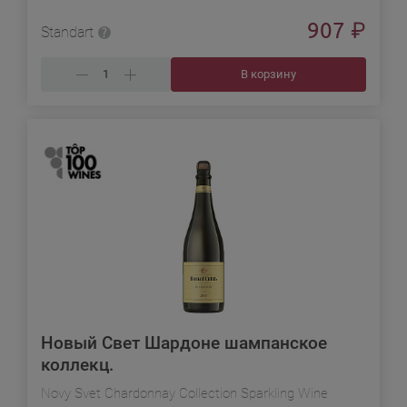
907
₽
Standart
В корзину
Новый Свет Шардоне шампанское
коллекц.
Novy Svet Chardonnay Collection Sparkling Wine