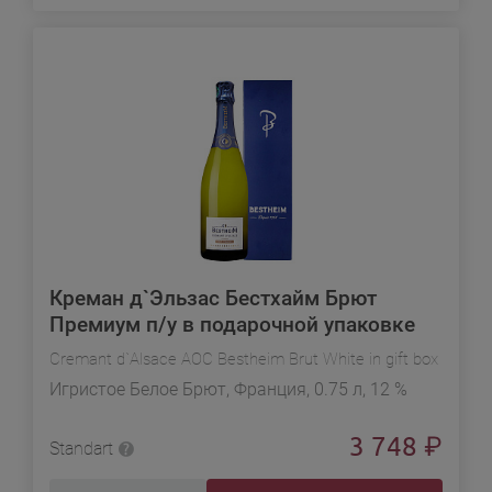
Креман д`Эльзас Бестхайм Брют
Премиум п/у в подарочной упаковке
Cremant d`Alsace AOC Bestheim Brut White in gift box
Игристое Белое Брют, Франция, 0.75 л, 12 %
3 748
₽
Standart