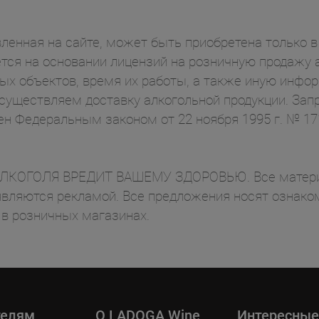
ленная на сайте, может быть приобретена только в 
ся на основании лицензий на розничную продажу а
ых объектов, время их работы, а также иную инф
осуществляем доставку алкогольной продукции. Зап
ен Федеральным законом от 22 ноября 1995 г. № 1
ОГОЛЯ ВРЕДИТ ВАШЕМУ ЗДОРОВЬЮ. Все материал
вляются рекламой. Все предложения носят ознаком
 в розничных магазинах.
телям
O LADOGA Wine
Интересные