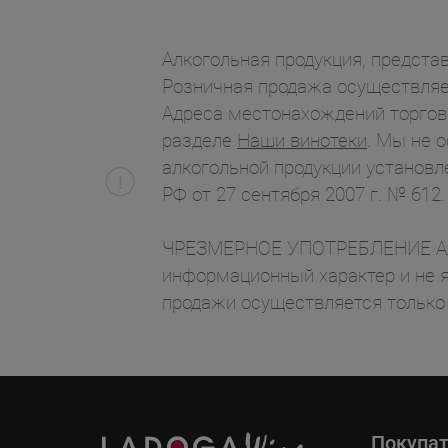
Алкогольная продукция, представ
Розничная продажа осуществляет
Адреса местонахождений торгов
разделе
Наши винотеки
. Мы не 
алкогольной продукции установл
РФ от 27 сентября 2007 г. № 612.
ЧРЕЗМЕРНОЕ УПОТРЕБЛЕНИЕ АЛК
информационный характер и не я
продажи осуществляется только
Покупа