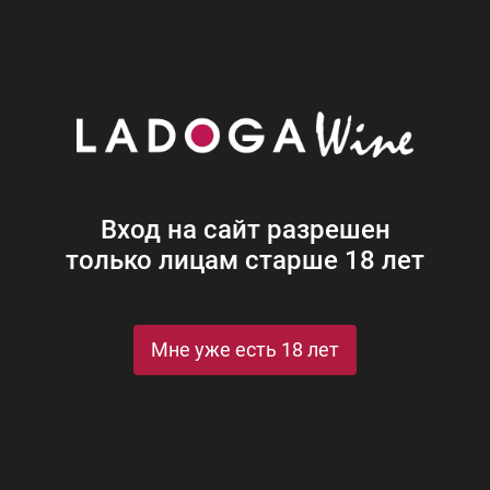
Наши винотеки
Акции
Новости
Блог
Винная
Ром
Виски
Ликеры
Коньяк
Джин
Крепк
Вход на сайт разрешен
только лицам старше 18 лет
Мне уже есть 18 лет