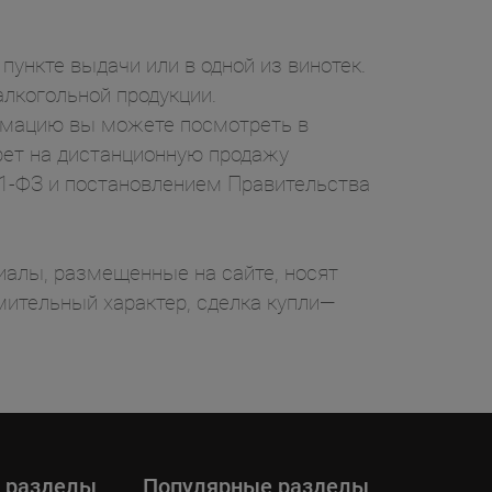
пункте выдачи или в одной из винотек.
лкогольной продукции.
ормацию вы можете посмотреть в
рет на дистанционную продажу
71-ФЗ и постановлением Правительства
ы, размещенные на сайте, носят
ительный характер, сделка купли—
 разделы
Популярные разделы