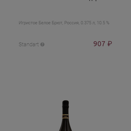
Игристое Белое Брют, Россия, 0.375 л, 10.5 %
907
₽
Standart