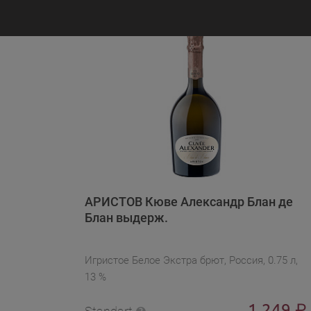
АРИСТОВ Кюве Александр Блан де
Блан выдерж.
Игристое Белое Экстра брют, Россия, 0.75 л,
13 %
1 249
₽