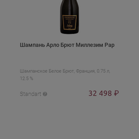
Шампань Арло Брют Миллезим Рар
Шампанское Белое Брют, Франция, 0.75 л,
12.5 %
32 498
₽
Standart