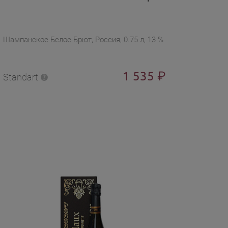
Шампанское Белое Брют, Россия, 0.75 л, 13 %
1 535
₽
Standart