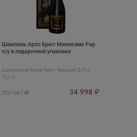
Шампань Арло Брют Миллезим Рар
п/у в подарочной упаковке
Шампанское Белое Брют, Франция, 0.75 л,
12.5 %
34 998
₽
Standart