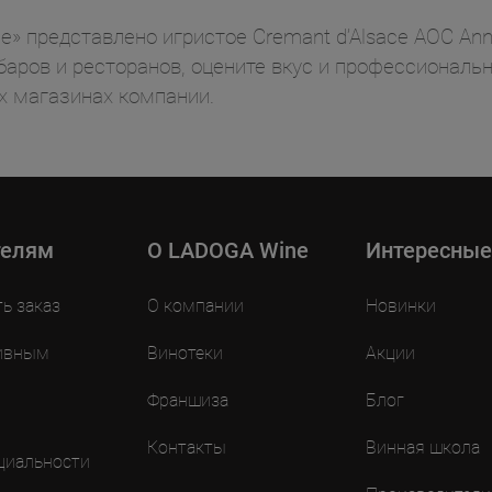
» представлено игристое Cremant d’Alsace AOC Ann
баров и ресторанов, оцените вкус и профессиональн
 магазинах компании.
телям
O LADOGA Wine
Интересные
ть заказ
О компании
Новинки
ивным
Винотеки
Акции
Франшиза
Блог
Контакты
Винная школа
циальности