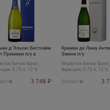
ман д`Эльзас Бестхайм
Креман де Лиму Ант
т Премиум п/у в
Эжени п/у
арочной упаковке
истое Белое Брют,
Игристое Белое Брют,
ция, 0.75 л, 12 %
Франция, 0.75 л, 12 %
3 748
3 
₽
dart
Standart