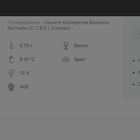
3
Франция, Эльзас
Производитель :
Сосьете Кооператив Виниколь
Бестхайм (С.С.В.Б.) (Креман)
0.75 л
Белое
8-10 °C
Брют
12 %
AOC