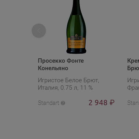
Просекко Фонте
Кре
Конельяно
Брю
Вальдоббьядене
под
Игристое Белое Брют,
Игр
Суперьоре
Италия, 0.75 л, 11 %
Фран
2 948
₽
Standart
Stan