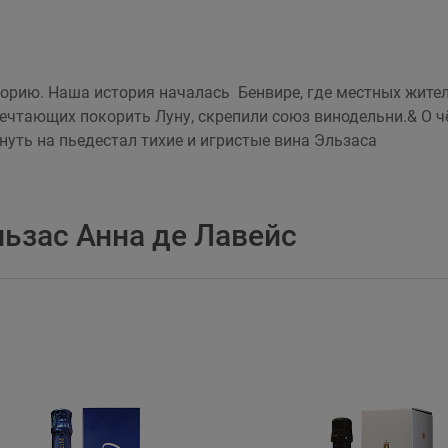
орию. Наша история началась Бенвире, где местных жител
мечтающих покорить Луну, скрепили союз винодельни.& О чё
уть на пьедестал тихие и игристые вина Эльзаса
ьзас Анна де Лавейс