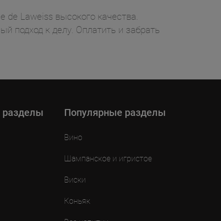
e de Laweiss высокого качества.
ый подход к делу. Оплатить и забрать
 разделы
Популярные разделы
Вино
Шампанское и игристое
Виски
Коньяк