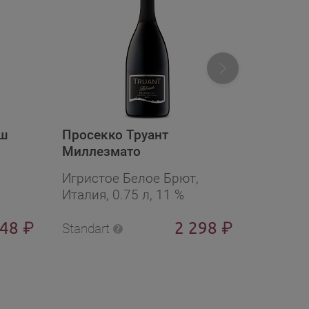
еш
Просекко Труант
Просек
Миллезмато
Конель
Вальдо
Игристое Белое Брют,
Игристо
Супери
Италия, 0.75 л, 11 %
Италия,
748
2 298
₽
₽
Standart
Standart