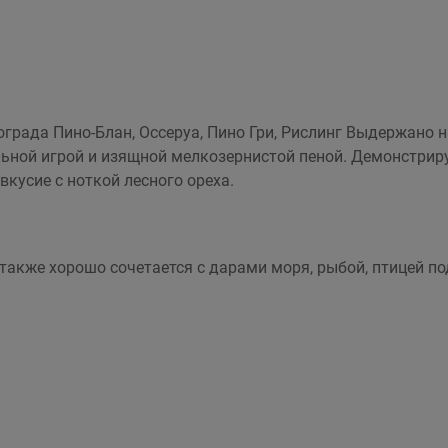
рада Пино-Блан, Оссеруа, Пино Гри, Рислинг Выдержано н
ьной игрой и изящной мелкозернистой пеной. Демонстриру
вкусие с ноткой лесного ореха.
также хорошо сочетается с дарами моря, рыбой, птицей п