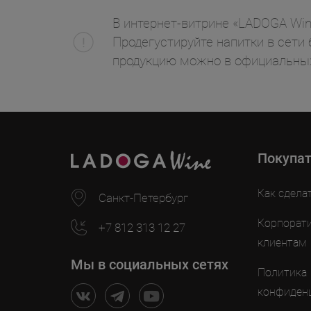
В интернет-витрине «LADOGA Wine
Продегустируйте напитки в сети 
продукцию можно в официальных
Покупа
Как сдела
Санкт-Петербург
Корпорат
+7 812 313 12 27
клиентам
Мы в социальных сетях
Политика
конфиден