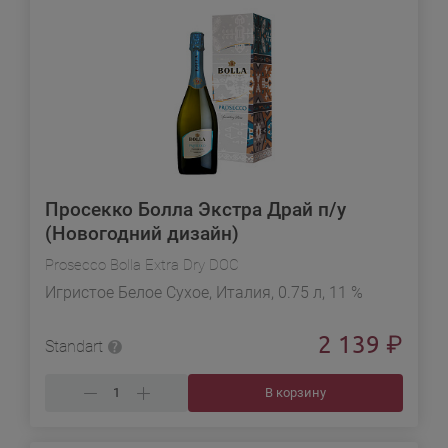
Просекко Болла Экстра Драй п/у
(Новогодний дизайн)
Prosecco Bolla Extra Dry DOC
Игристое Белое Сухое, Италия, 0.75 л, 11 %
2 139
₽
Standart
В корзину