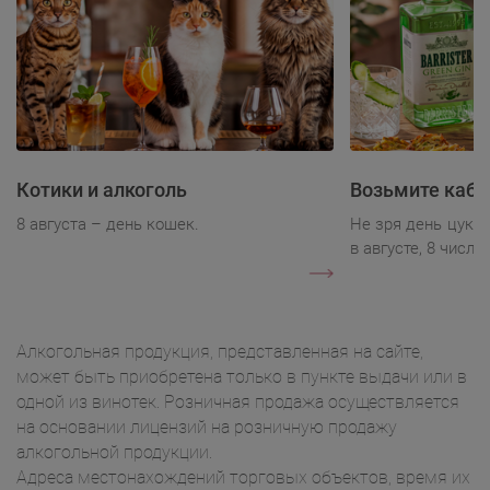
Котики и алкоголь
Возьмите каба
8 августа – день кошек.
Не зря день цукк
в августе, 8 числа.
Алкогольная продукция, представленная на сайте,
может быть приобретена только в пункте выдачи или в
одной из винотек. Розничная продажа осуществляется
на основании лицензий на розничную продажу
алкогольной продукции.
Адреса местонахождений торговых объектов, время их