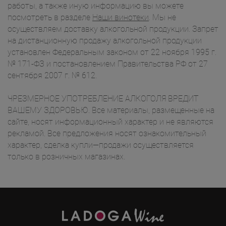
работы, а также иную информацию вы можете
посмотреть в разделе
Наши винотеки
. Мы не
осуществляем доставку алкогольной продукции. Запрет
на дистанционную продажу алкогольной продукции
установлен Федеральным законом от 22 ноября 1995 г.
№ 171-ФЗ и постановлением Правительства РФ от 27
сентября 2007 г. № 612.
ЧРЕЗМЕРНОЕ УПОТРЕБЛЕНИЕ АЛКОГОЛЯ ВРЕДИТ
ВАШЕМУ ЗДОРОВЬЮ. Все материалы, размещенные на
сайте, носят информационный характер и не являются
рекламой. Все предложения носят ознакомительный
характер, сделка купли—продажи осуществляется
только в розничных магазинах.