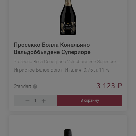
Просекко Болла Конельяно
Вальдоббьядене Супериоре
Prosecco Bolla Conegliano Valdobbiadene Superiore DOCG
Игристое Белое Брют, Италия, 0.75 л, 11 %
3 123
₽
Standart
В корзину