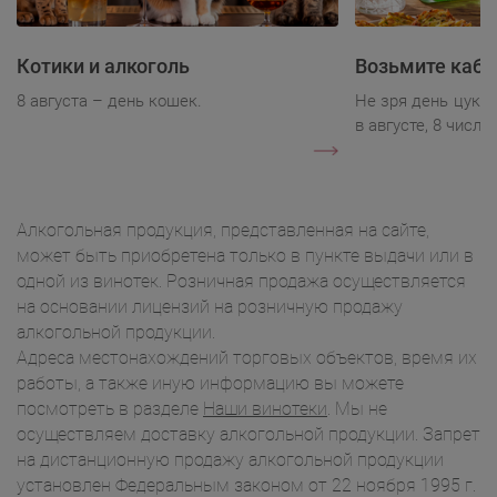
Котики и алкоголь
Возьмите каба
8 августа – день кошек.
Не зря день цукк
в августе, 8 числа.
Алкогольная продукция, представленная на сайте,
может быть приобретена только в пункте выдачи или в
одной из винотек. Розничная продажа осуществляется
на основании лицензий на розничную продажу
алкогольной продукции.
Адреса местонахождений торговых объектов, время их
работы, а также иную информацию вы можете
посмотреть в разделе
Наши винотеки
. Мы не
осуществляем доставку алкогольной продукции. Запрет
на дистанционную продажу алкогольной продукции
установлен Федеральным законом от 22 ноября 1995 г.