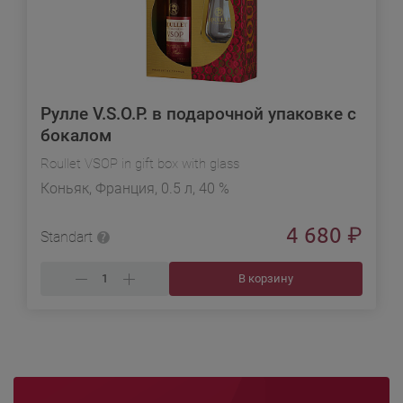
Рулле V.S.O.P. в подарочной упаковке с
бокалом
Roullet VSOP in gift box with glass
Коньяк, Франция, 0.5 л, 40 %
4 680
₽
Standart
В корзину