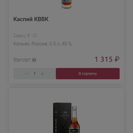
Каспий КВВК
Caspiy 8 Y.O.
Коньяк, Россия, 0.5 л, 40 %
1 315
₽
Standart
В корзину