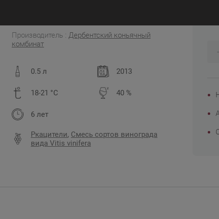
1
Россия, Дагестан
Производитель :
Дербентский коньячный
комбинат
0.5 л
2013
18-21 °C
40 %
6 лет
Ркацители
,
Смесь сортов винограда
вида Vitis vinifera