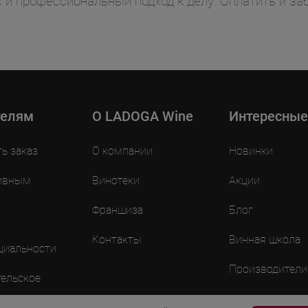
ус и профессиональный подход к делу. Оплатить и 
телям
O LADOGA Wine
Интересные
ть заказ
О компании
Новинки
ивным
Винотеки
Акции
Франшиза
Блог
Контакты
Винная школа
циальности
Производители
ельское
ие