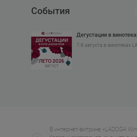
События
Дегустации в винотек
7-8 августа в винотеках L
В интернет-витрине «LADOGA Wine