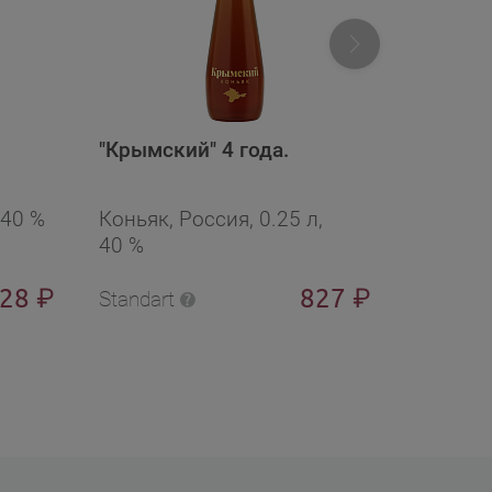
"Крымский" 4 года.
Дербент
 40 %
Коньяк, Россия, 0.25 л,
Коньяк,
40 %
528
827
₽
₽
Standart
Standart