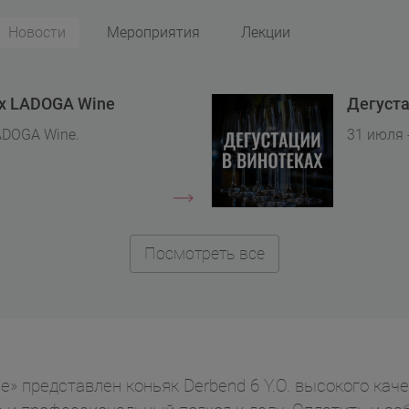
Новости
Мероприятия
Лекции
ах LADOGA Wine
Дегуста
ADOGA Wine.
31 июля 
Посмотреть все
» представлен коньяк Derbend 6 Y.O. высокого каче