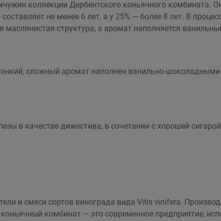
мчужин коллекции Дербентского коньячного комбината. Он
оставляет не менее 6 лет, а у 25% — более 8 лет. В процес
ая маслянистая структура, а аромат наполняется ванильны
 тонкий, сложный аромат наполнен ванильно-шоколадными 
зы в качестве дижестива, в сочетании с хорошей сигарой
ели и смеси сортов винограда вида Vitis vinifera. Произво
 коньячный комбинат — это современное предприятие, ис