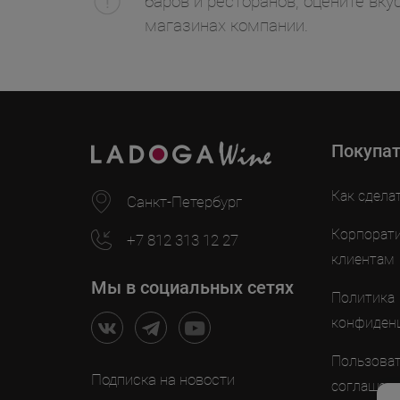
баров и ресторанов, оцените вк
магазинах компании.
Покупа
Как сдела
Санкт-Петербург
Корпорат
+7 812 313 12 27
клиентам
Мы в социальных сетях
Политика
конфиден
Пользоват
Подписка на новости
соглашен