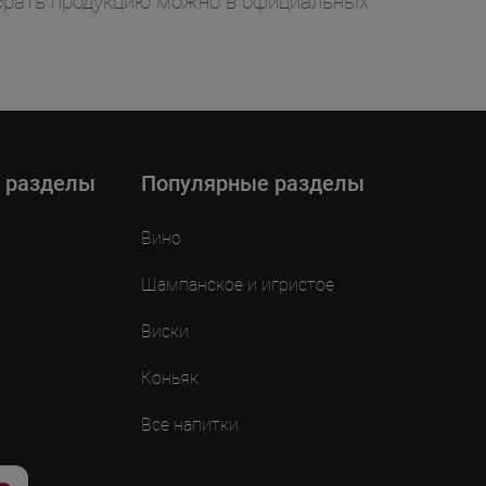
забрать продукцию можно в официальных
 разделы
Популярные разделы
Вино
Шампанское и игристое
Виски
Коньяк
Все напитки