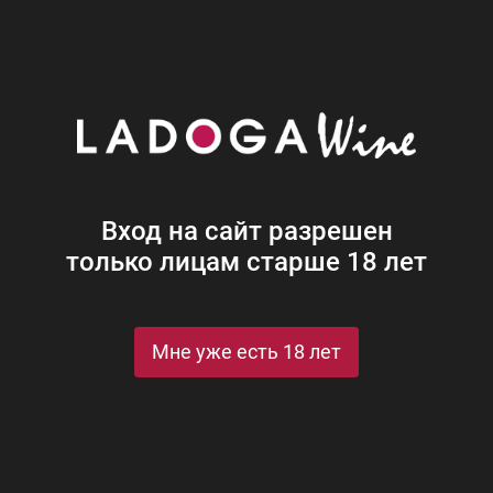
Наши винотеки
Акции
Новости
Блог
Винная
Ром
Виски
Ликеры
Коньяк
Джин
Крепк
Вход на сайт разрешен
только лицам старше 18 лет
Мне уже есть 18 лет
St
Рейтинги и награды