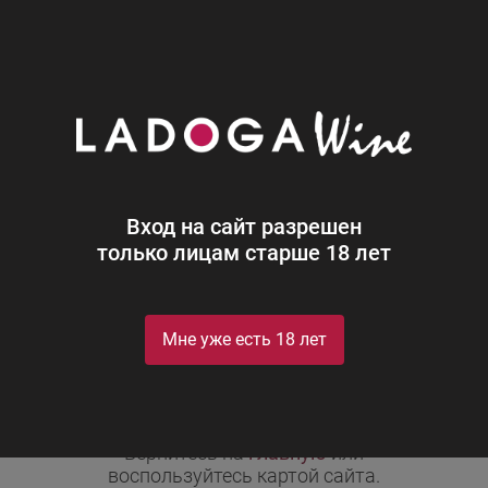
0
Каталог
Вход на сайт разрешен
только лицам старше 18 лет
Мне уже есть 18 лет
Неправильно набран адрес,
или такой страницы на сайте больше не
существует.
Вернитесь на
главную
или
воспользуйтесь картой сайта.