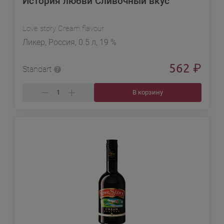
История любви Сливочный вкус
Love story Cream flavour
Ликер, Россия, 0.5 л, 19 %
562
₽
Standart
В корзину