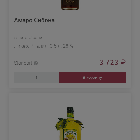
Амаро Сибона
Amaro Sibona
Ликер, Италия, 0.5 л, 28 %
3 723
₽
Standart
В корзину