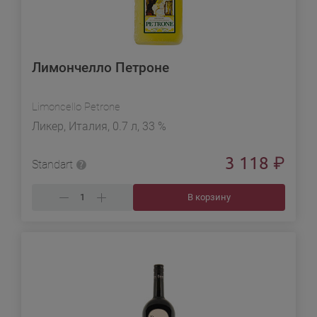
Лимончелло Петроне
Limoncello Petrone
Ликер, Италия, 0.7 л, 33 %
3 118
₽
Standart
В корзину