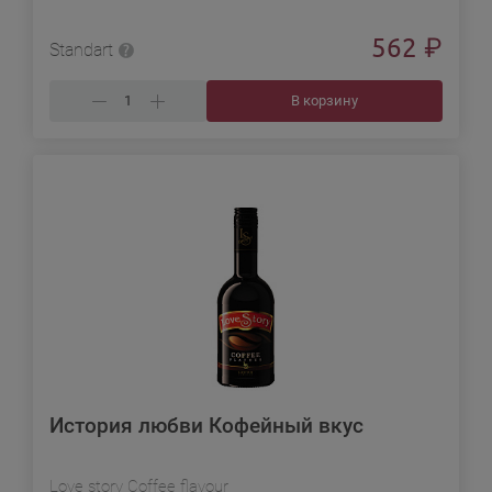
562
₽
Standart
В корзину
История любви Кофейный вкус
Love story Coffee flavour