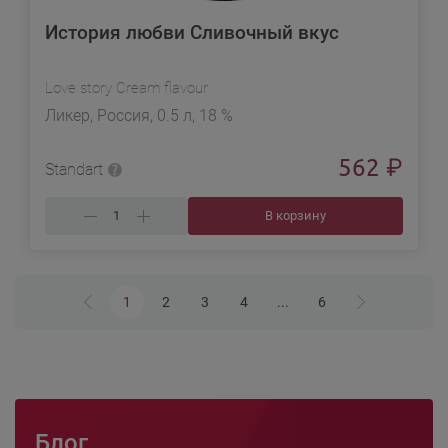
История любви Сливочный вкус
Love story Cream flavour
Ликер, Россия, 0.5 л, 18 %
562
₽
Standart
В корзину
1
2
3
4
...
6
Блог