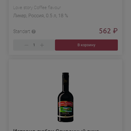
Love story Coffee flavour
Ликер, Россия, 0.5 л, 18 %
562
₽
Standart
В корзину