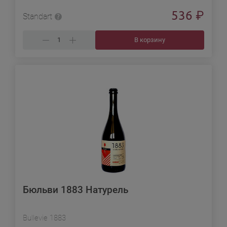
536
₽
Standart
В корзину
Бюльви 1883 Натурель
Bullevie 1883