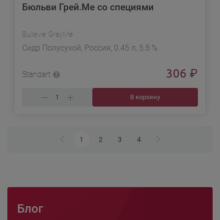
Бюльви Грей.Ме со специями
Bullevie GrayMe
Сидр Полусухой, Россия, 0.45 л, 5.5 %
306
₽
Standart
В корзину
1
2
3
4
Блог