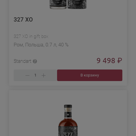
327 ХО
327 ХО in gift box
Ром, Польша, 0.7 л, 40 %
9 498
₽
Standart
В корзину