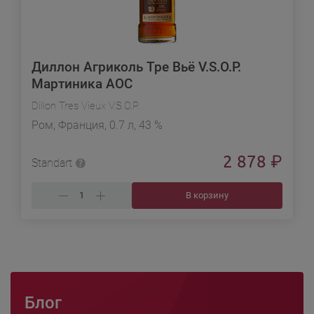
Диллон Агриколь Тре Вьё V.S.O.P.
Мартиника АОС
Dillon Tres Vieux V.S.O.P.
Ром, Франция, 0.7 л, 43 %
2 878
₽
Standart
В корзину
Блог