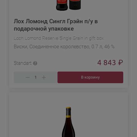
Лох Ломонд Сингл Грэйн п/у в
подарочной упаковке
Loch Lomond Reserve Single Grain in gift box
Виски, Соединенное королевство, 0.7 л, 46 %
4 843
₽
Standart
В корзину