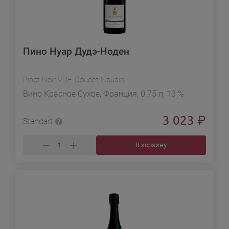
Пино Нуар Дудэ-Ноден
Pinot Noir VDF. Doudet-Naudin
Вино Красное Сухое, Франция, 0.75 л, 13 %
3 023
₽
Standart
В корзину