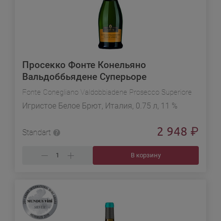
Просекко Фонте Конельяно
Вальдоббьядене Суперьоре
Fonte Conegliano Valdobbiadene Prosecco Superiore
Игристое Белое Брют, Италия, 0.75 л, 11 %
2 948
₽
Standart
В корзину