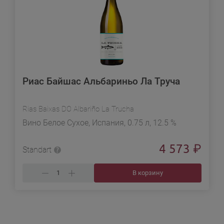
Риас Байшас Альбариньо Ла Труча
Rias Baixas DO Albariño La Trucha
Вино Белое Сухое, Испания, 0.75 л, 12.5 %
4 573
₽
Standart
В корзину