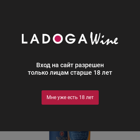
0
Каталог
Крепкий алкоголь
Сибона Ризерва Рам Вуд Фи
Сибона Ризерва Рам Вуд Финиш в
тубе
Sibona Riserva Rum Wood Finish in tube
Вход на сайт разрешен
только лицам старше 18 лет
Мне уже есть 18 лет