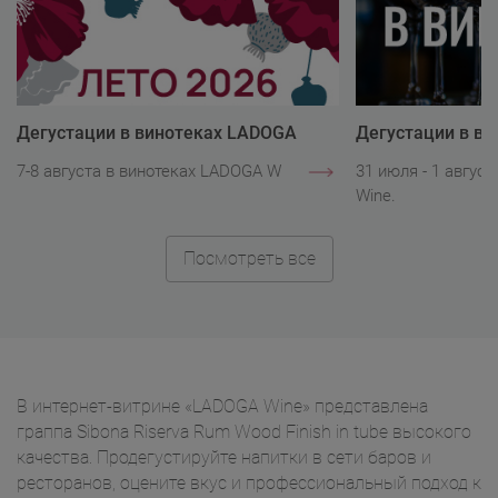
Дегустации в винотеках LADOGA
Дегустации в в
Wine
Wine
7-8 августа в винотеках LADOGA Wine.
31 июля - 1 авгус
Wine.
Посмотреть все
В интернет-витрине «LADOGA Wine» представлена
граппа Sibona Riserva Rum Wood Finish in tube высокого
качества. Продегустируйте напитки в сети баров и
ресторанов, оцените вкус и профессиональный подход к