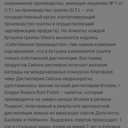
современное производство, имеющее лицензию № 1 от
U.T.I. на производство граппы (U.T.I. – это
государственный орган, контролирующий
производство граппы и осуществляющий
сертификацию продукта). На этикетку каждой
бутылки граппы Sibona выносится надпись
«Собственное производство», тем самым компания
подчеркивает, что в бутылки разливается граппа
только собственной дистилляции. Все гамма
продуктов Сибона регулярно получает высокие
награды на международных конкурсах благодаря
чему Дистиллерия Сибона неоднократно
удостаивалась звания лучшей дистиллерии Италии. /
Grappa Riserva Rum Finish – напиток, который
производится на северо-западе Италии в регионе
Пьемонт, получаемый в результате однократной
дистилляции жмыха из винограда сортов Дольчетто,
Барбера и Неббиоло. Выдержка спиртов происходит: 1
год в стальных чанах, далее не менее 2 лет в дубовых