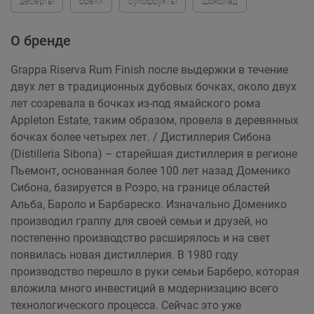
десерты
орехи
сухофрукты
шоколад
О бренде
Grappa Riserva Rum Finish после выдержки в течение
двух лет в традиционных дубовых бочках, около двух
лет созревала в бочках из-под ямайского рома
Appleton Estate, таким образом, провела в деревянных
бочках более четырех лет. / Дистиллерия Сибона
(Distilleria Sibona) – старейшая дистиллерия в регионе
Пьемонт, основанная более 100 лет назад Доменико
Сибона, базируется в Роэро, на границе областей
Альба, Бароло и Барбареско. Изначально Доменико
производил граппу для своей семьи и друзей, но
постепенно производство расширялось и на свет
появилась новая дистиллерия. В 1980 году
производство перешло в руки семьи Барберо, которая
вложила много инвестиций в модернизацию всего
технологического процесса. Сейчас это уже