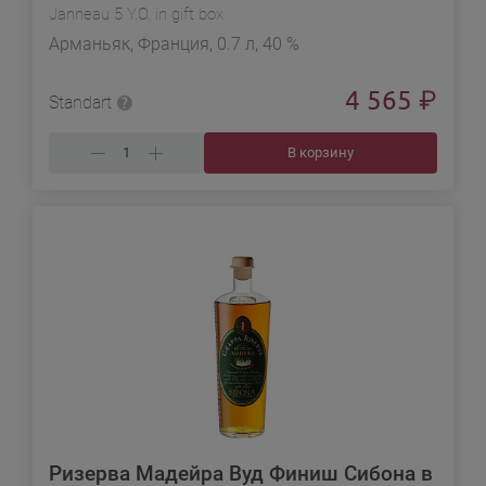
Janneau 5 Y.O. in gift box
Арманьяк, Франция, 0.7 л, 40 %
4 565
₽
Standart
В корзину
Ризерва Мадейра Вуд Финиш Сибона в