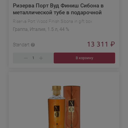
Ризерва Порт Вуд Финиш Сибона в
металлической тубе в подарочной
упаковке
Riserva Port Wood Finish Sibona in gift box
Граппа, Италия, 1.5 л, 44 %
13 311
₽
Standart
В корзину