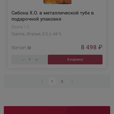
Сибона X.O. в металлической тубе в
подарочной упаковке
Sibona X.O.
Граппа, Италия, 0.5 л, 44 %
8 498
₽
Standart
В корзину
1
2