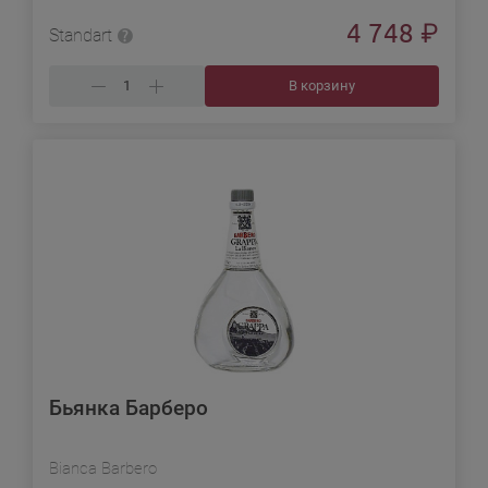
4 748
₽
Standart
В корзину
Бьянка Барберо
Bianca Barbero