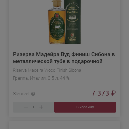
Ризерва Мадейра Вуд Финиш Сибона в
металлической тубе в подарочной
упаковке
Riserva Madeira Wood Finish Sibona
Граппа, Италия, 0.5 л, 44 %
7 373
₽
Standart
В корзину