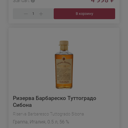
Standart
В корзину
Ризерва Барбареско Туттоградо
Сибона
Riserva Barbaresco Tuttogrado Sibona
Граппа, Италия, 0.5 л, 56 %