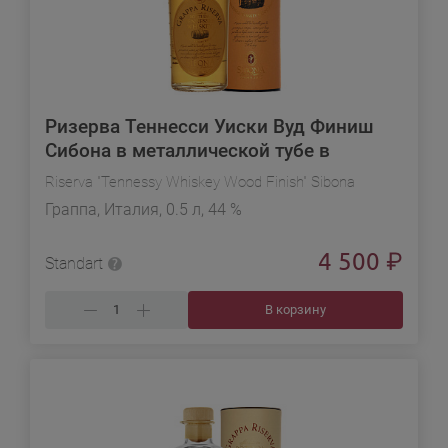
Ризерва Теннесси Уиски Вуд Финиш
Сибона в металлической тубе в
подарочной упаковке
Riserva "Tennessy Whiskey Wood Finish" Sibona
Граппа, Италия, 0.5 л, 44 %
4 500
₽
Standart
В корзину