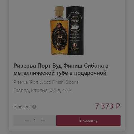
Ризерва Порт Вуд Финиш Сибона в
металлической тубе в подарочной
упаковке
Riserva "Port Wood Finish" Sibona
Граппа, Италия, 0.5 л, 44 %
7 373
₽
Standart
В корзину