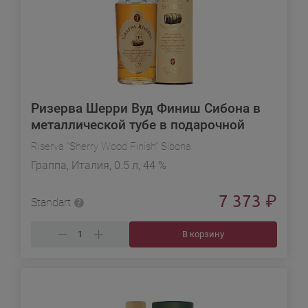
Ризерва Шерри Вуд Финиш Сибона в
металлической тубе в подарочной
упаковке
Riserva "Sherry Wood Finish" Sibona
Граппа, Италия, 0.5 л, 44 %
7 373
₽
Standart
В корзину