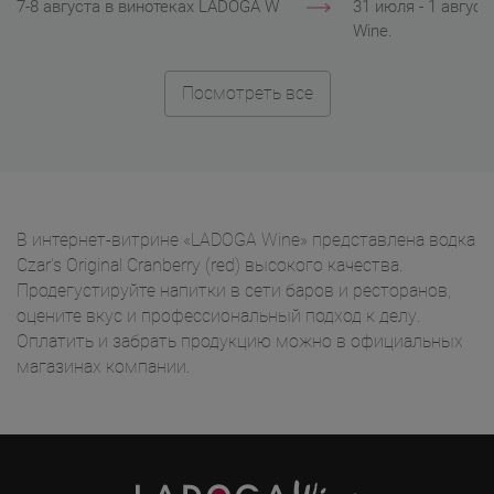
7-8 августа в винотеках LADOGA Wine.
31 июля - 1 авгус
Wine.
Посмотреть все
В интернет-витрине «LADOGA Wine» представлена водка
Czar's Original Cranberry (red) высокого качества.
Продегустируйте напитки в сети баров и ресторанов,
оцените вкус и профессиональный подход к делу.
Оплатить и забрать продукцию можно в официальных
магазинах компании.