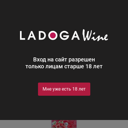
0
Каталог
Водка
Царская Оригинальная Клюквенная (кр
Царская Оригинальная Клюквенная
(красная)
Czar's Original Cranberry (red)
Вход на сайт разрешен
только лицам старше 18 лет
Мне уже есть 18 лет