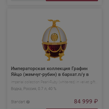
Императорская коллекция Графин
Яйцо (жемчуг-рубин) в бархат.п/у в
подарочной упаковке
Imperial collection Pearl-Ruby (white-red) in velvet gift box
Водка, Россия, 0.7 л, 40 %
84 999
₽
Standart