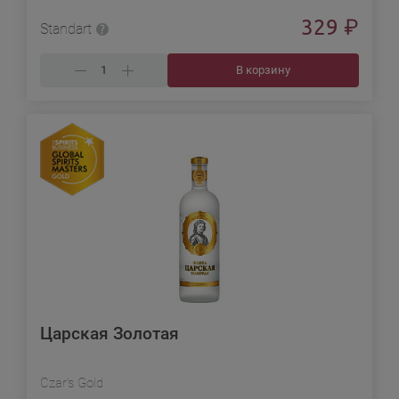
329
₽
Standart
В корзину
Царская Золотая
Czar's Gold