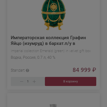
Императорская коллекция Графин
Яйцо (изумруд) в бархат.п/у в
подарочной упаковке
Imperial collection Emerald (green) in velvet gift box
Водка, Россия, 0.7 л, 40 %
84 999
₽
Standart
В корзину