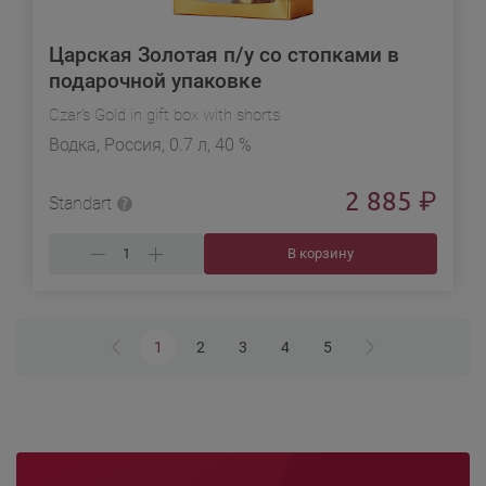
Царская Золотая п/у со стопками в
подарочной упаковке
Czar's Gold in gift box with shorts
Водка, Россия, 0.7 л, 40 %
2 885
₽
Standart
В корзину
1
2
3
4
5