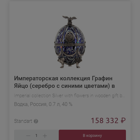
Императорская коллекция Графин
Яйцо (серебро с синими цветами) в
дерев.п/у в подарочной упаковке
Imperial collection Silver with flowers in wooden gift box
Водка, Россия, 0.7 л, 40 %
158 332
₽
Standart
В корзину