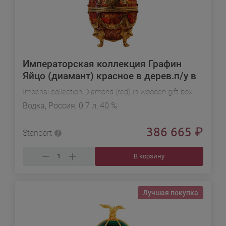
Императорская коллекция Графин
Яйцо (диамант) красное в дерев.п/у в
подарочной упаковке
Imperial collection Diamond (red) in wooden gift box
Водка, Россия, 0.7 л, 40 %
386 665
₽
Standart
В корзину
Лучшая покупка