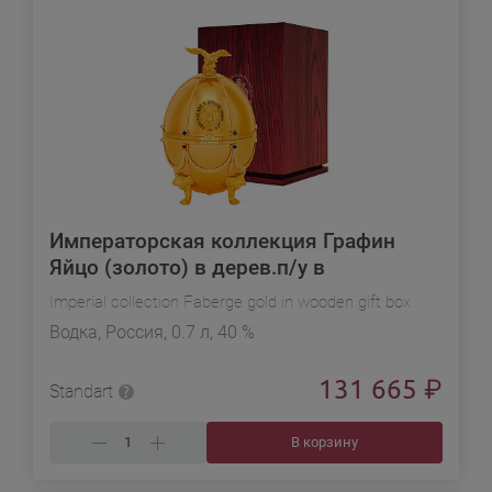
Императорская коллекция Графин
Яйцо (золото) в дерев.п/у в
подарочной упаковке
Imperial collection Faberge gold in wooden gift box
Водка, Россия, 0.7 л, 40 %
131 665
₽
Standart
В корзину