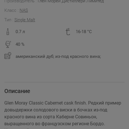
Производитель :
Глен Морей Дистиллери Лимитед
Класс :
NAS
Тип :
Single Malt
0.7 л
16-18 °C
40 %
американский дуб; из-под красного вина;
Описание
Glen Moray Classic Cabernet cask finish. Редкий пример
довыдержки солодового виски в бочках из-под
красного вина из сорта Каберне Совиньон,
выращенного во французском регионе Бордо.