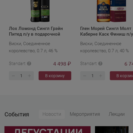
Лох Ломонд Сингл Грэйн
Глен Морей Сингл Молт
Питед п/у в подарочной
Каберне Каск Финиш п/у
упаковке
подарочной упаковке
Виски, Соединенное
Виски, Соединенное
королевство, 0.7 л, 46 %
королевство, 0.7 л, 40 %
4 498
6 7
₽
Standart
Standart
В корзину
В корзи
События
Новости
Мероприятия
Лекции