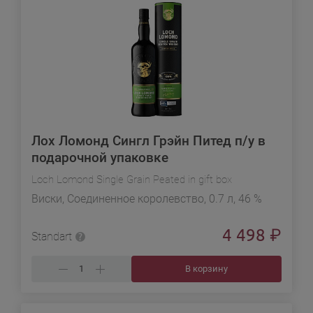
Лох Ломонд Сингл Грэйн Питед п/у в
подарочной упаковке
Loch Lomond Single Grain Peated in gift box
Виски, Соединенное королевство, 0.7 л, 46 %
4 498
₽
Standart
В корзину