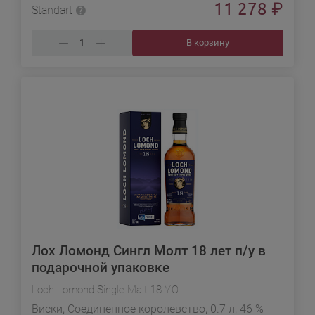
11 278
₽
Standart
В корзину
Лох Ломонд Сингл Молт 18 лет п/у в
подарочной упаковке
Loch Lomond Single Malt 18 Y.O.
Виски, Соединенное королевство, 0.7 л, 46 %