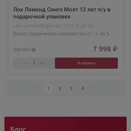
Лох Ломонд Сингл Молт 12 лет п/у в
подарочной упаковке
Loch Lomond Single Malt 12 Y.O. in gift box
Виски, Соединенное королевство, 0.7 л, 46 %
7 998
₽
Standart
В корзину
1
2
3
4
Блог