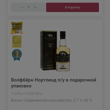
В корзину
Волфбёрн Нортленд п/у в подарочной
упаковке
Wolfburn Northland
Виски, Соединенное королевство, 0.7 л, 46 %