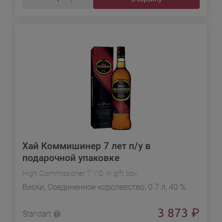
Хай Коммишинер 7 лет п/у в
подарочной упаковке
High Commissioner 7 Y.O. in gift box
Виски, Соединенное королевство, 0.7 л, 40 %
3 873
₽
Standart