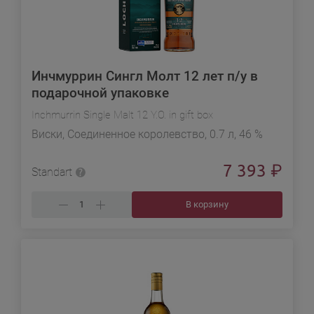
Инчмуррин Сингл Молт 12 лет п/у в
подарочной упаковке
Inchmurrin Single Malt 12 Y.O. in gift box
Виски, Соединенное королевство, 0.7 л, 46 %
7 393
₽
Standart
В корзину