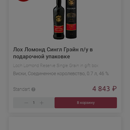
Лох Ломонд Сингл Грэйн п/у в
подарочной упаковке
Loch Lomond Reserve Single Grain in gift box
Виски, Соединенное королевство, 0.7 л, 46 %
4 843
₽
Standart
В корзину