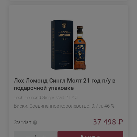
Лох Ломонд Сингл Молт 21 год п/у в
подарочной упаковке
Loch Lomond Single Malt 21 Y.O.
Виски, Соединенное королевство, 0.7 л, 46 %
37 498
₽
Standart
В корзину