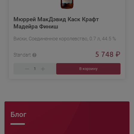
Мюррей МакДэвид Каск Крафт
Мадейра Финиш
Виски, Соединенное королевство, 0.7 л, 44.5 %
5 748
₽
Standart
В корзину
Блог