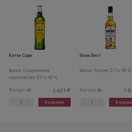
Катти Сарк
Блэк Бист
Виски, Соединенное
Виски, Россия, 0.7 л, 40 %
королевство, 0.5 л, 40 %
2 623
1 8
₽
Standart
Standart
В корзину
В корзи