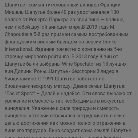
Шапутье - самый титулованный винодел Франции.
Мишель Шапутье более 40 раз удостаивался 100
баллов от Роберта Паркера за свои вина — больше,
чем любой другой винодел мира.В 2019 году M.
Chapoutier в 5-й раз признан самым востребованным
французским винным брендом по версии Drinks
International. Издание поместило компанию на 5-ю
строчку мирового рейтинга. В 2013 году 8 вин от
Шапутье были выбраны Wine Spectator из 13 лучших
вин Долины Роны.Шапутье - бесспорный лидер в
биодинамике. С 1991 Шапутье работает по
биодинамическрому методу. Девиз семьи Шапутье:
“Fac et Spera” – Делай и надейся. Эти слова выражают
уважение и смелость так необходимые в искусстве
виноделия: Уважение к силе природы и смелость
винодела, который отважился сотрудничать с ней с
целью достижения как можно полного отражения в
вине его терруара. Вино создает сама земля! Шапутье
первым стал на этикетки наносить шрифт Брайля.