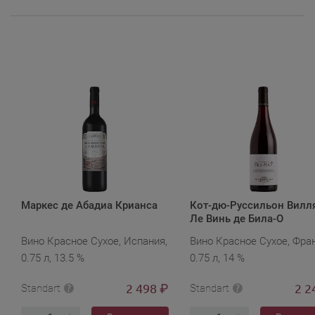
Маркес де Абадиа Крианса
Кот-дю-Руссильон Вилл
Ле Винь де Била-О
Вино Красное Сухое, Испания,
Вино Красное Сухое, Фра
0.75 л, 13.5 %
0.75 л, 14 %
2 498
2 2
₽
Standart
Standart