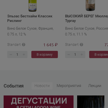
Эльзас Бестхайм Классик
ВЫСОКИЙ БЕРЕГ Мюлле
Рислинг
Тургау
Вино Белое Сухое, Франция,
Вино Белое Сухое, Россия
0.75 л, 12 %
0.75 л, 11.1 %
1 645
7
₽
Standart
Standart
В корзину
В корзи
События
Новости
Мероприятия
Лекции