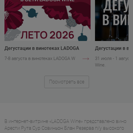
Дегустации в винотеках LADOGA
Дегустации в в
Wine
Wine
7-8 августа в винотеках LADOGA Wine.
31 июля - 1 авгус
Wine.
Посмотреть все
В интернет-витрине «LADOGA Wine» представлено вино
Арести Рута Сур Совиньон Блан Резерва п/у высокого