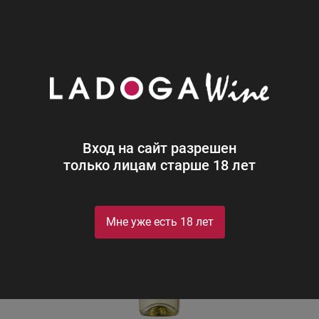
0
Каталог
Вино
Россия
Белое
Полусухое
АРИС
АРИСТОВ Верде
Вход на сайт разрешен
только лицам старше 18 лет
Мне уже есть 18 лет