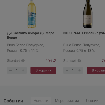
Ди Каспико Фиори Ди Маре
ИНКЕРМАН Рислинг (W
Верде
Вино Белое Полусухое,
Вино Белое Полусухое,
Россия, 0.75 л, 11 %
Россия, 0.75 л, 13 %
591
7
₽
Standart
Standart
В корзину
В корзи
События
Новости
Мероприятия
Лекции