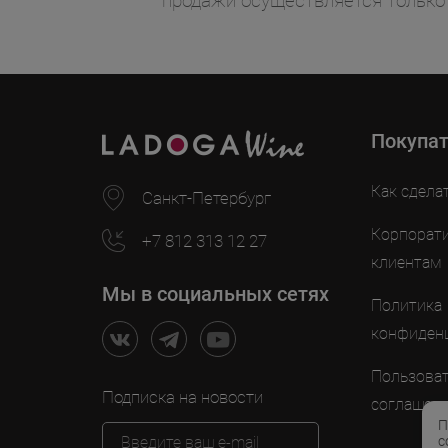
продажи осуществляется только
Покупа
Как сдела
Санкт-Петербург
Корпорат
+7 812 313 12 27
клиентам
Мы в социальных сетях
Политика
конфиден
Пользоват
Подписка на новости
соглашен
П
с