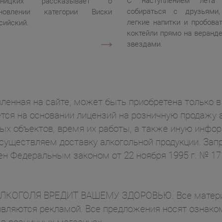
С наступлением лета 
тницких рассказывает о
собираться с друзьями,
ановлении категории Виски
легкие напитки и пробова
сийский.
коктейли прямо на веранде
звездами.
ленная на сайте, может быть приобретена только в 
ся на основании лицензий на розничную продажу а
ых объектов, время их работы, а также иную инф
осуществляем доставку алкогольной продукции. Зап
ен Федеральным законом от 22 ноября 1995 г. № 1
ОГОЛЯ ВРЕДИТ ВАШЕМУ ЗДОРОВЬЮ. Все материал
вляются рекламой. Все предложения носят ознаком