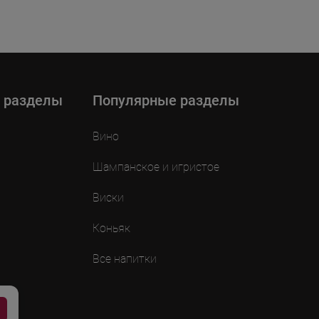
 разделы
Популярные разделы
Вино
Шампанское и игристое
Виски
Коньяк
Все напитки