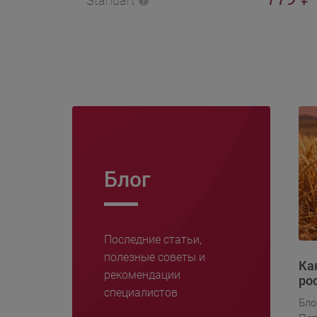
Standart
Блог
Последние статьи,
полезные советы и
Ка
рекомендации
ро
специалистов
Бло