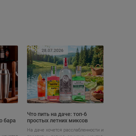
28.07.2026
Что пить на даче: топ-6
о бара
простых летних миксов
На даче хочется расслабленности и