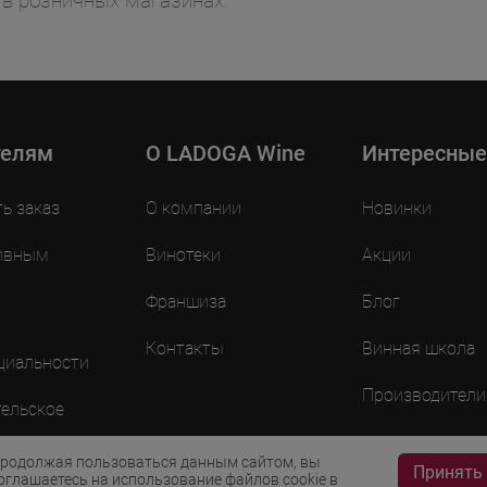
 в розничных магазинах.
телям
O LADOGA Wine
Интересные
ть заказ
О компании
Новинки
ивным
Винотеки
Акции
Франшиза
Блог
Контакты
Винная школа
циальности
Производители
ельское
ие
родолжая пользоваться данным сайтом, вы
Принять
оглашаетесь на использование файлов cookie в