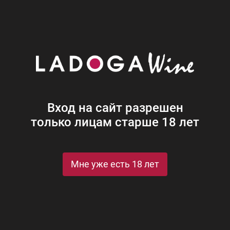
Наши винотеки
Акции
Новости
Блог
Винная
Ром
Виски
Ликеры
Коньяк
Джин
Крепк
Вход на сайт разрешен
только лицам старше 18 лет
Мне уже есть 18 лет