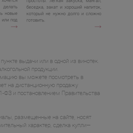
хочется
простоты: легкая закуска, мангал,
 делать
беседка, закат и хороший напиток,
ть новые
который не нужно долго и сложно
 или под
готовить.
пункте выдачи или в одной из винотек.
лкогольной продукции.
ормацию вы можете посмотреть в
рет на дистанционную продажу
71-ФЗ и постановлением Правительства
ы, размещенные на сайте, носят
ительный характер, сделка купли—