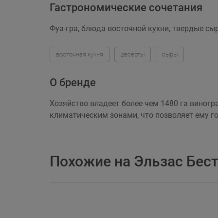
Гастрономические сочетания
Фуа-гра, блюда восточной кухни, твердые сы
восточная кухня
десерты
сыры
О бренде
Хозяйство владеет более чем 1480 га виног
климатическим зонами, что позволяет ему г
Похожие на Эльзас Бес