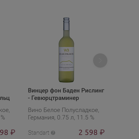
Винцер фон Баден Рислинг
льц
- Гевюрцтраминер
кое,
Вино Белое Полусладкое,
 %
Германия, 0.75 л, 11.5 %
998
2 598
₽
₽
Standart