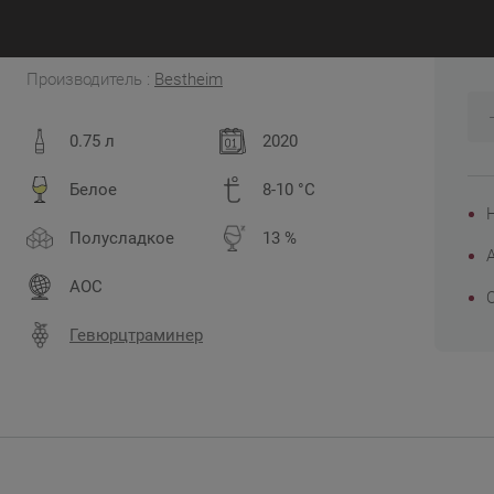
3
Франция, Эльзас
Производитель :
Bestheim
0.75 л
2020
Белое
8-10 °C
Полусладкое
13 %
AOC
Гевюрцтраминер