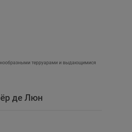
разнообразными терруарами и выдающимися
ёр де Люн