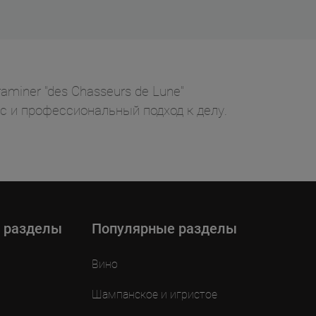
miner "des Chasseurs de Lune"
ус и профессиональный подход к делу.
 разделы
Популярные разделы
Вино
Шампанское и игристое