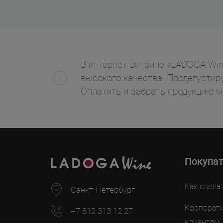
В интернет-витрине «LADOGA Wine
высокого качества. Продегустиру
Оплатить и забрать продукцию 
Покупа
Как сдела
Санкт-Петербург
Корпорат
+7 812 313 12 27
клиентам