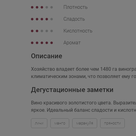
Плотность
Сладость
Кислотность
Аромат
Описание
Хозяйство владеет более чем 1480 га виног
климатическим зонами, что позволяет ему г
Дегустационные заметки
Вино красивого золотистого цвета. Выразите
яркое. Идеальный баланс сладости и кислотн
личи
манго
маракуйя
пряности