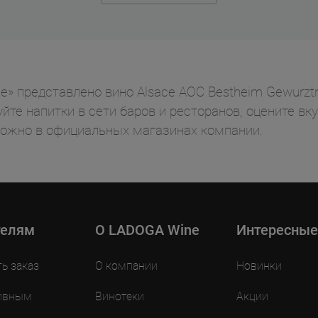
» представлено вино Alsace AOC Bestheim Gewurztra
йте напитки в сети баров и ресторанов, оцените вк
можно в официальных магазинах компании.
телям
O LADOGA Wine
Интересные
ть заказ
О компании
Новинки
ивным
Винотеки
Акции