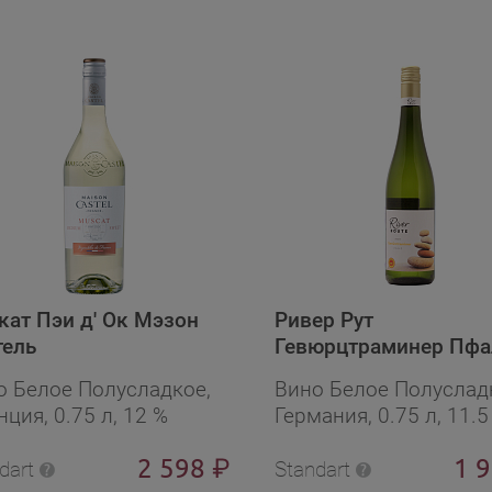
кат Пэи д' Ок Мэзон
Ривер Рут
тель
Гевюрцтраминер Пфа
о Белое Полусладкое,
Вино Белое Полуслад
ция, 0.75 л, 12 %
Германия, 0.75 л, 11.5
2 598
1 
₽
dart
Standart