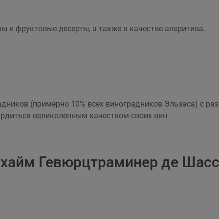
ры и фруктовые десерты, а также в качестве аперитива.
радников (примерно 10% всех виноградников Эльзаса) с 
ордиться великолепным качеством своих вин.
тхайм Гевюрцтраминер де Шасс