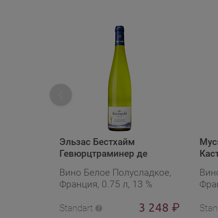
Эльзас Бестхайм
Мус
Гевюрцтраминер де
Кас
Шассёр де Люн
Вино Белое Полусладкое,
Вин
Франция, 0.75 л, 13 %
Фран
3 248
₽
Standart
Stan