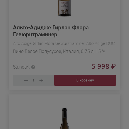
Альто-Адидже Гирлан Флора
Гевюрцтраминер
Alto Adige Girlan Flora Gewurztraminer Alto Adige DOC
Вино Белое Полусухое, Италия, 0.75 л, 15 %
5 998
₽
Standart
В корзину