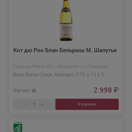
Кот дю Рон Блан Бельрюш М. Шапутье
Côtes-du-Rhône AOC « Belleruche » M.Chapoutier
Вино Белое Сухое, Франция, 0.75 л, 13.5 %
2 998
₽
Standart
В корзину