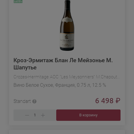
Кроз-Эрмитаж Блан Ле Мейзонье М.
Шапутье
Crozes-Hermitage AOC "Les Meysonniers" M.Chapoutier
Вино Белое Сухое, Франция, 0.75 л, 12.5 %
6 498
₽
Standart
В корзину