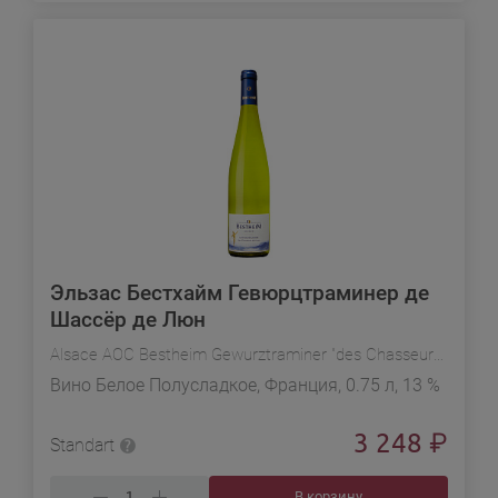
Эльзас Бестхайм Гевюрцтраминер де
Шассёр де Люн
Alsace AOC Bestheim Gewurztraminer "des Chasseurs de Lune"
Вино Белое Полусладкое, Франция, 0.75 л, 13 %
3 248
₽
Standart
В корзину