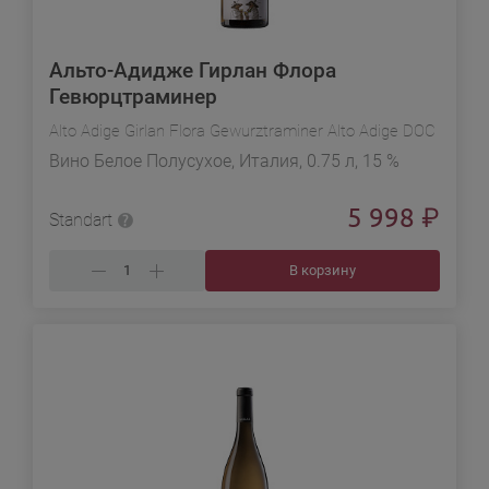
Альто-Адидже Гирлан Флора
Гевюрцтраминер
Alto Adige Girlan Flora Gewurztraminer Alto Adige DOC
Вино Белое Полусухое, Италия, 0.75 л, 15 %
5 998
₽
Standart
В корзину