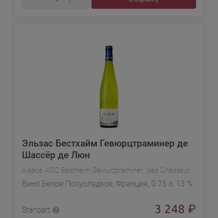
Эльзас Бестхайм Гевюрцтраминер де
Шассёр де Люн
Alsace AOC Bestheim Gewurztraminer "des Chasseurs de Lune"
Вино Белое Полусладкое, Франция, 0.75 л, 13 %
3 248
₽
Standart