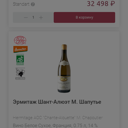
32 498
₽
Standart
В корзину
Эрмитаж Шант-Алюэт М. Шапутье
Hermitage AOC "Chante-Alouette" M. Chapoutier
Вино Белое Сухое, Франция, 0.75 л, 14 %