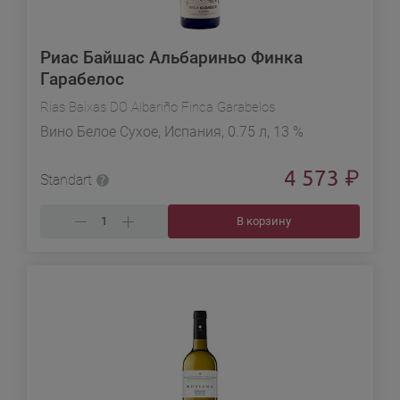
Риас Байшас Альбариньо Финка
Гарабелос
Rias Baixas DO Albariño Finca Garabelos
Вино Белое Сухое, Испания, 0.75 л, 13 %
4 573
₽
Standart
В корзину