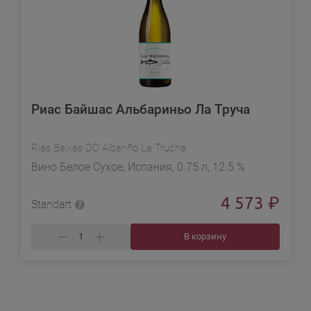
Риас Байшас Альбариньо Ла Труча
Rias Baixas DO Albariño La Trucha
Вино Белое Сухое, Испания, 0.75 л, 12.5 %
4 573
₽
Standart
В корзину