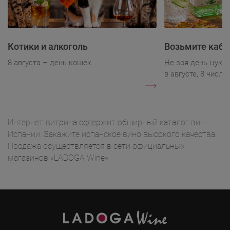
Котики и алкоголь
Возьмите каба
8 августа – день кошек.
Не зря день цукк
в августе, 8 числа.
Интернет-витрина содержит обширный каталог вин
Испании. Закажите испанское вино высокого качества.
Продажа осуществляется в сети официальных
магазинов «LADOGA Wine».