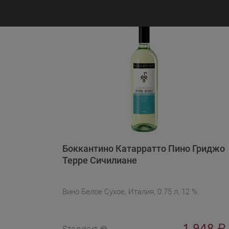
Боккантино Катарратто Пино Гриджо
Терре Сичилиане
Вино Белое Сухое, Италия, 0.75 л, 12 %
1 948
₽