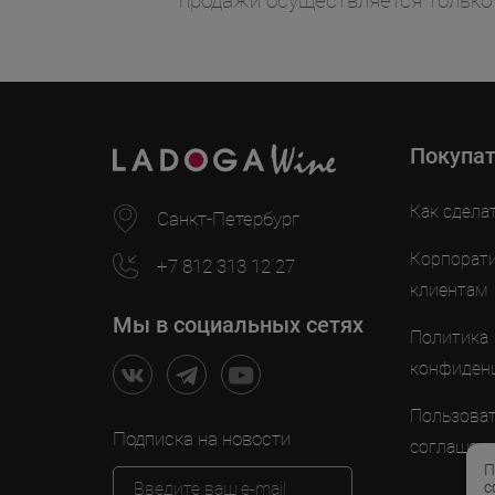
продажи осуществляется только
Покупа
Как сдела
Санкт-Петербург
Корпорат
+7 812 313 12 27
клиентам
Мы в социальных сетях
Политика
конфиден
Пользоват
Подписка на новости
соглашен
П
с