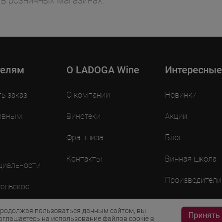
 в розничных магазинах.
телям
O LADOGA Wine
Интересные
ть заказ
О компании
Новинки
ивным
Винотеки
Акции
Франшиза
Блог
Контакты
Винная школа
циальности
Производители
ельское
ие
родолжая пользоваться данным сайтом, вы
Принять
оглашаетесь на использование файлов cookie в