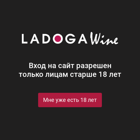
Наши винотеки
Акции
Новости
Блог
Винная
Ром
Виски
Ликеры
Коньяк
Джин
Крепк
Вход на сайт разрешен
только лицам старше 18 лет
Мне уже есть 18 лет