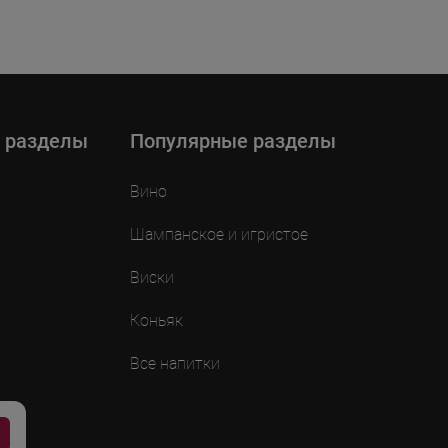
 разделы
Популярные разделы
Вино
Шампанское и игристое
Виски
Коньяк
Все напитки