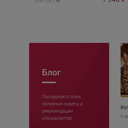
Standart
Блог
Последние статьи,
полезные советы и
Ко
рекомендации
8 а
специалистов