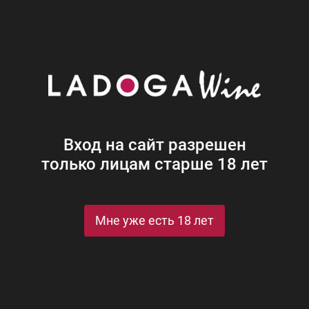
Наши винотеки
Акции
Новости
Блог
Винная
Ром
Виски
Ликеры
Коньяк
Джин
Крепк
Вход на сайт разрешен
только лицам старше 18 лет
Мне уже есть 18 лет