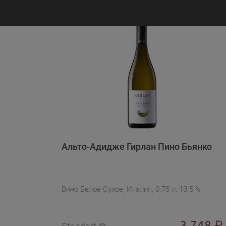
Альто-Адидже Гирлан Пино Бьянко
Вино Белое Сухое, Италия, 0.75 л, 13.5 %
3 748
₽