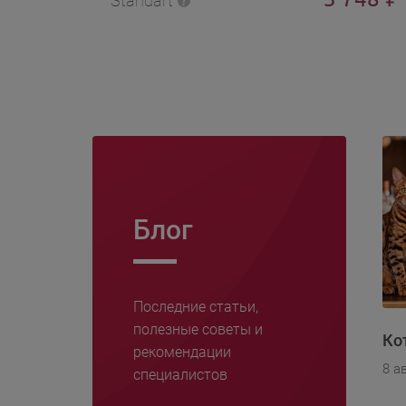
Standart
Блог
Последние статьи,
полезные советы и
Ко
рекомендации
8 а
специалистов