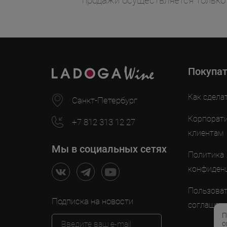
продажи осуществляется только
Покупа
Как сдела
Санкт-Петербург
Корпорат
+7 812 313 12 27
клиентам
Мы в социальных сетях
Политика
конфиден
Пользоват
Подписка на новости
соглашен
П
с