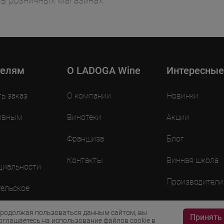
 в розничных магазинах.
телям
O LADOGA Wine
Интересные
ть заказ
О компании
Новинки
ивным
Винотеки
Акции
Франшиза
Блог
Контакты
Винная школа
циальности
Производители
ельское
ие
родолжая пользоваться данным сайтом, вы
Принять
оглашаетесь на использование файлов cookie в