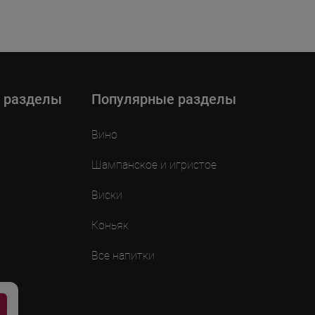
 разделы
Популярные разделы
Вино
Шампанское и игристое
Виски
Коньяк
Все напитки