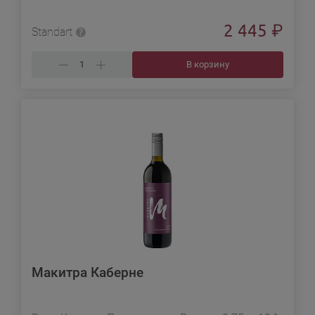
2 445
₽
Standart
В корзину
Макитра Каберне