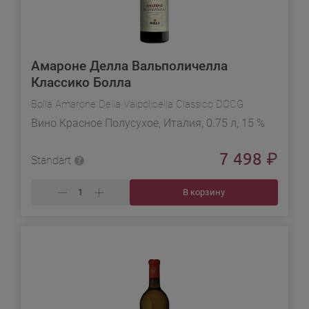
Амароне Делла Вальполичелла
Классико Болла
Bolla Amarone Della Valpolicella Classico DOCG
Вино Красное Полусухое, Италия, 0.75 л, 15 %
7 498
₽
Standart
В корзину