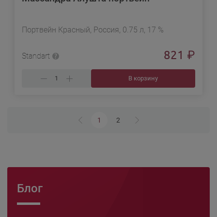
Портвейн Красный, Россия, 0.75 л, 17 %
821
₽
Standart
В корзину
1
2
Блог