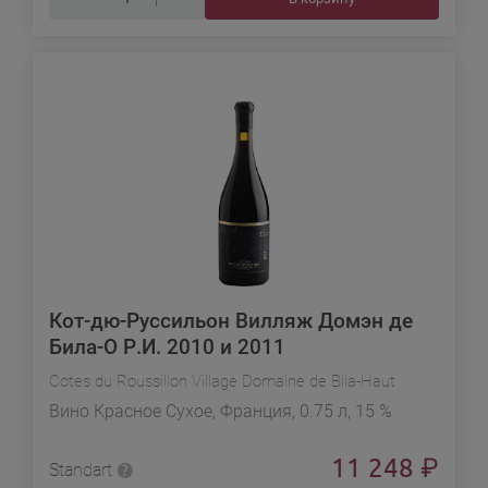
Кот-дю-Руссильон Вилляж Домэн де
Била-О Р.И. 2010 и 2011
Cotes du Roussillon Village Domaine de Bila-Haut
Вино Красное Сухое, Франция, 0.75 л, 15 %
11 248
₽
Standart