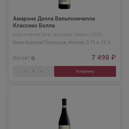
Амароне Делла Вальполичелла
Классико Болла
Bolla Amarone Della Valpolicella Classico DOCG
Вино Красное Полусухое, Италия, 0.75 л, 15 %
7 498
₽
Standart
В корзину