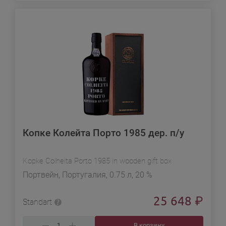
Копке Колейта Порто 1985 дер. п/у
Kopke Colheita Porto 1985 in wooden gift box
Портвейн, Португалия, 0.75 л, 20 %
25 648
₽
Standart
В корзину