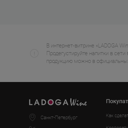
В интернет-витрине «LADOGA Wine
Продегустируйте напитки в сети 
продукцию можно в официальных
Покупа
Как сдела
Санкт-Петербург
Корпорат