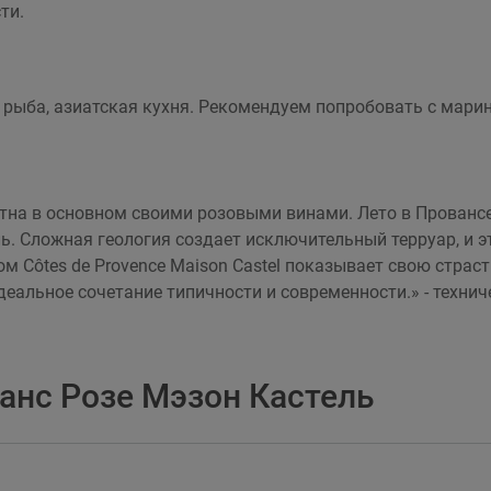
ти.
о, рыба, азиатская кухня. Рекомендуем попробовать с мар
стна в основном своими розовыми винами. Лето в Прованс
ль. Сложная геология создает исключительный терруар, и 
ом Côtes de Provence Maison Castel показывает свою страс
еальное сочетание типичности и современности.» - техниче
анс Розе Мэзон Кастель