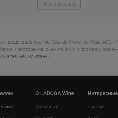
Посмотреть все
» представлено вино Cote de Provence Rose AOC. Ma
баров и ресторанов, оцените вкус и профессиональн
 магазинах компании.
телям
O LADOGA Wine
Интересные
ть заказ
О компании
Новинки
ивным
Винотеки
Акции