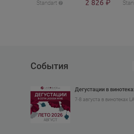
2 826
₽
Standart
Stan
События
Дегустации в винотек
7-8 августа в винотеках L