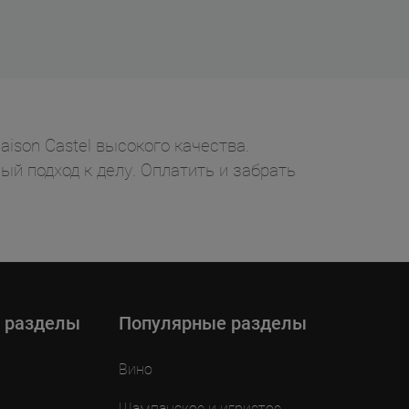
ison Castel высокого качества.
ый подход к делу. Оплатить и забрать
 разделы
Популярные разделы
Вино
Шампанское и игристое