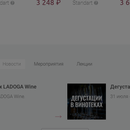
3 248
3 
₽
dart
Standart
Новости
Мероприятия
Лекции
ах LADOGA Wine
Дегуста
ADOGA Wine.
31 июля 