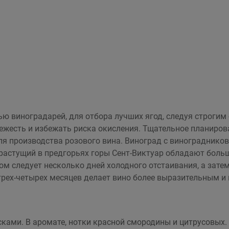
тью виноградарей, для отбора лучших ягод, следуя строги
ежесть и избежать риска окисления. Тщательное планиров
ля производства розового вина. Виноград с винограднико
, растущий в предгорьях горы Сент-Виктуар обладают бол
ом следует несколько дней холодного отстаивания, а зат
трех-четырех месяцев делает вино более выразительным и
ками. В аромате, нотки красной смородины и цитрусовых. 