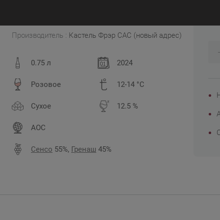
3
Франция, Кот де Прованс
Производитель :
Кастель Фрэр САС (новый адрес)
0.75 л
2024
Розовое
12-14 °C
Сухое
12.5 %
AOC
Сенсо
55%,
Гренаш
45%