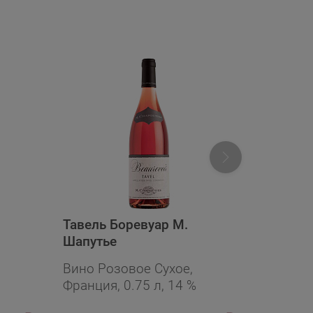
Тавель Боревуар М.
Бретеш
Шапутье
Розе
Вино Розовое Сухое,
Вино Ро
Франция, 0.75 л, 14 %
Ливан, 