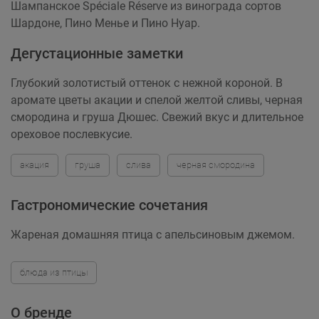
Шампанское Spéciale Réserve из винограда сортов
Шардоне, Пино Менье и Пино Нуар.
Дегустационные заметки
Глубокий золотистый оттенок с нежной короной. В
аромате цветы акации и спелой желтой сливы, черная
смородина и груша Дюшес. Свежий вкус и длительное
ореховое послевкусие.
акация
груша
слива
черная смородина
Гастрономические сочетания
Жареная домашняя птица с апельсиновым джемом.
блюда из птицы
О бренде