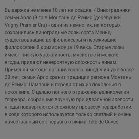
Выдержка не менее 10 лет на осадке. / Виноградники
семьи Арло (9 га в Монтань-де Реймс (деревушки
Vrigny Premier Cru) - одни из немногих, на которых
сохранились виноградные лозы сорта Менье,
существовавшие до филлоксеры и пережившие
филлоксерный кризис конца 19 века. Старые лозы
имеют низкую урожайность, мясистые и мелкие
ягоды, придают невероятную сложность винам.
Применяя методы органического виноделия уже более
20 лет, семья Арло хранит традиции региона Монтань
де Реймс Шампани и передают их из поколения в
поколение. C целью полного отражения великолепия
терруара, cобранные вручную при идеальной зрелости
ягоды подвергаются сложному процессу переработки,
в ходе которого используется только светлый и очень
качественный сок первого отжима Tête de Cuvée.